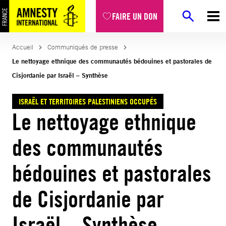
Aller
FAIRE UN DON
au
contenu
Accueil
Communiqués de presse
Le nettoyage ethnique des communautés bédouines et pastorales de
Cisjordanie par Israël – Synthèse
ISRAËL ET TERRITOIRES PALESTINIENS OCCUPÉS
Le nettoyage ethnique
des communautés
bédouines et pastorales
de Cisjordanie par
Israël – Synthèse