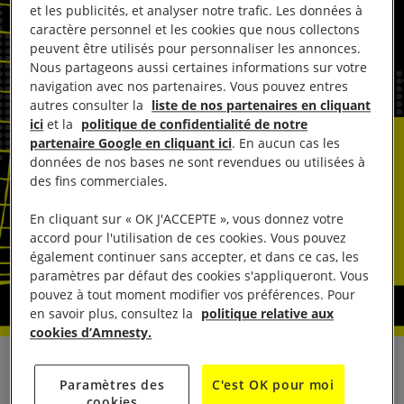
et les publicités, et analyser notre trafic. Les données à
caractère personnel et les cookies que nous collectons
peuvent être utilisés pour personnaliser les annonces.
Nous partageons aussi certaines informations sur votre
navigation avec nos partenaires. Vous pouvez entres
autres consulter la
liste de nos partenaires en cliquant
ici
et la
politique de confidentialité de notre
partenaire Google en cliquant ici
. En aucun cas les
données de nos bases ne sont revendues ou utilisées à
des fins commerciales.
En cliquant sur « OK J'ACCEPTE », vous donnez votre
accord pour l'utilisation de ces cookies. Vous pouvez
également continuer sans accepter, et dans ce cas, les
paramètres par défaut des cookies s'appliqueront. Vous
pouvez à tout moment modifier vos préférences. Pour
en savoir plus, consultez la
politique relative aux
cookies d’Amnesty.
La publication de ce rapport est l’aboutissement
Paramètres des
C'est OK pour moi
d’une enquête menée au cours des deux dernières
cookies