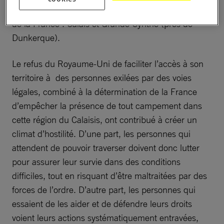
années dans deux villes de la zone côtière du nord
de la France : Calais et Grande-Synthe (près de
Dunkerque).
Le refus du Royaume-Uni de faciliter l’accès à son
territoire à des personnes exilées par des voies
légales, combiné à la détermination de la France
d’empêcher la présence de tout campement dans
cette région du Calaisis, ont contribué à créer un
climat d’hostilité. D’une part, les personnes qui
attendent de pouvoir traverser doivent donc lutter
pour assurer leur survie dans des conditions
difficiles, tout en risquant d’être maltraitées par des
forces de l’ordre. D’autre part, les personnes qui
essaient de les aider et de défendre leurs droits
voient leurs actions systématiquement entravées,