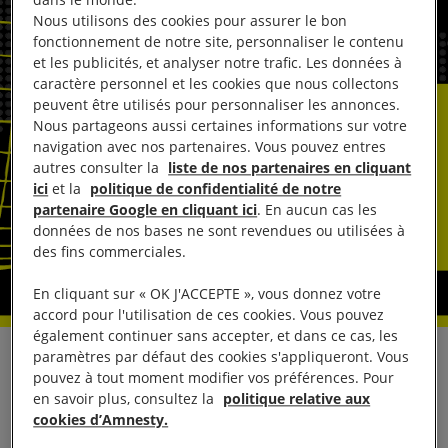
Nous utilisons des cookies pour assurer le bon
fonctionnement de notre site, personnaliser le contenu
et les publicités, et analyser notre trafic. Les données à
caractère personnel et les cookies que nous collectons
peuvent être utilisés pour personnaliser les annonces.
Nous partageons aussi certaines informations sur votre
navigation avec nos partenaires. Vous pouvez entres
autres consulter la
liste de nos partenaires en cliquant
ici
et la
politique de confidentialité de notre
partenaire Google en cliquant ici
. En aucun cas les
données de nos bases ne sont revendues ou utilisées à
des fins commerciales.
En cliquant sur « OK J'ACCEPTE », vous donnez votre
accord pour l'utilisation de ces cookies. Vous pouvez
également continuer sans accepter, et dans ce cas, les
paramètres par défaut des cookies s'appliqueront. Vous
La paralysie européenne contraint des dizaines de
pouvez à tout moment modifier vos préférences. Pour
milliers de demandeurs d’asile à vivre dans des
en savoir plus, consultez la
politique relative aux
cookies d’Amnesty.
conditions épouvantables Un an après les