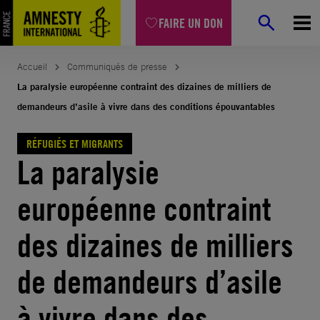
Aller
FAIRE UN DON
au
contenu
Accueil
Communiqués de presse
La paralysie européenne contraint des dizaines de milliers de
demandeurs d’asile à vivre dans des conditions épouvantables
RÉFUGIÉS ET MIGRANTS
La paralysie
européenne contraint
des dizaines de milliers
de demandeurs d’asile
à vivre dans des