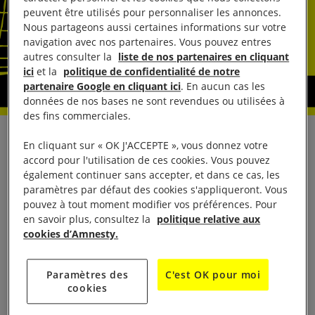
peuvent être utilisés pour personnaliser les annonces.
Nous partageons aussi certaines informations sur votre
navigation avec nos partenaires. Vous pouvez entres
autres consulter la
liste de nos partenaires en cliquant
ici
et la
politique de confidentialité de notre
partenaire Google en cliquant ici
. En aucun cas les
données de nos bases ne sont revendues ou utilisées à
des fins commerciales.
Enfermé au centre de rétention administrative de
En cliquant sur « OK J'ACCEPTE », vous donnez votre
accord pour l'utilisation de ces cookies. Vous pouvez
Rennes, Rami, un demandeur d’asile soudanais
également continuer sans accepter, et dans ce cas, les
originaire du Darfour, craint un renvoi imminent vers
paramètres par défaut des cookies s'appliqueront. Vous
le danger. Lundi dernier, la préfète d’Indre-et-Loire a
pouvez à tout moment modifier vos préférences. Pour
en savoir plus, consultez la
politique relative aux
tenté de le renvoyer malgré les risques qu’il encourt
cookies d’Amnesty.
au Soudan. Rami a pu refuser ce premier vol mais il
risque à tout instant un renvoi avec escorte policière
Paramètres des
C'est OK pour moi
puisque son recours devant la Cour nationale du
cookies
droit d’asile (CNDA) n’est pas suspensif.