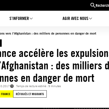
Recherch
S’INFORMER
AGIR AVEC NOUS
ons vers l’Afghanistan : des milliers de personnes en danger de mort
ance accélère les expulsion
’Afghanistan : des milliers 
nnes en danger de mort
10.2017
Temps de lecture estimé : 9 minutes
FRANCE
RÉFUGIÉS ET MIGRANTS