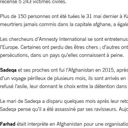
recensé 5 243 victimes civiles.
Plus de 150 personnes ont été tuées le 31 mai dernier à K
meurtriers jamais commis dans la capitale afghane, a égal
Les chercheurs d’Amnesty International se sont entretenus av
l’Europe. Certaines ont perdu des êtres chers ; d’autres on
persécutions, dans un pays qu’elles connaissent à peine.
Sadeqa
et ses proches ont fui l’Afghanistan en 2015, apr
d’un voyage périlleux de plusieurs mois, ils sont arrivés e
refusé l’asile, leur donnant le choix entre la détention dans
Le mari de Sadeqa a disparu quelques mois après leur retou
Sadeqa pense qu’il a été assassiné par ses ravisseurs. Aujo
Farhad
était interprète en Afghanistan pour une organisation 