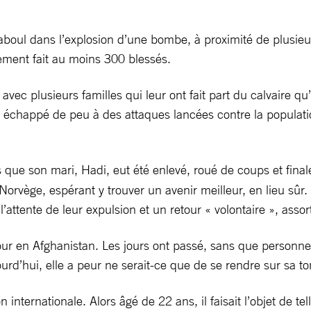
aboul dans l’explosion d’une bombe, à proximité de plusie
ement fait au moins 300 blessés.
ec plusieurs familles qui leur ont fait part du calvaire qu’
t échappé de peu à des attaques lancées contre la populatio
ès que son mari, Hadi, eut été enlevé, roué de coups et fi
n Norvège, espérant y trouver un avenir meilleur, en lieu sû
 l’attente de leur expulsion et un retour « volontaire », asso
r en Afghanistan. Les jours ont passé, sans que personne ne
urd’hui, elle a peur ne serait-ce que de se rendre sur sa t
internationale. Alors âgé de 22 ans, il faisait l’objet de tell