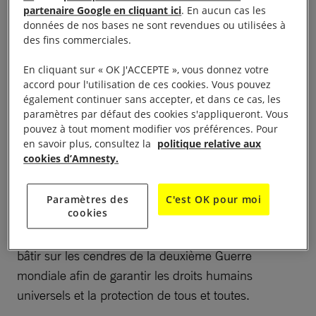
conventions et traités internationaux, Erika Guevara
partenaire Google en cliquant ici
. En aucun cas les
Rosas, directrice générale des recherches, du travail
données de nos bases ne sont revendues ou utilisées à
de plaidoyer, des politiques et des campagnes à
des fins commerciales.
Amnesty International, a déclaré :
En cliquant sur « OK J'ACCEPTE », vous donnez votre
accord pour l'utilisation de ces cookies. Vous pouvez
« Ceci est une attaque haineuse et inconsidérée
également continuer sans accepter, et dans ce cas, les
paramètres par défaut des cookies s'appliqueront. Vous
contre la légitimité et l’intégrité des Nations unies, et
pouvez à tout moment modifier vos préférences. Pour
contre l’ordre international fondé sur des règles
en savoir plus, consultez la
politique relative aux
ayant constitué le socle de la coopération mondiale
cookies d’Amnesty.
ces 80 dernières années. Avec ce dernier épisode
en date d’une série d’attaques néfastes, le président
Paramètres des
C'est OK pour moi
cookies
Trump redouble d’efforts dans le but de détruire le
système multilatéral que les États-Unis ont aidé à
bâtir sur les cendres de la deuxième Guerre
mondiale afin de garantir les droits humains
universels et la protection de tous et toutes.