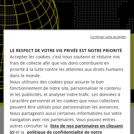
Continuer sans accepter
LE RESPECT DE VOTRE VIE PRIVÉE EST NOTRE PRIORITÉ
Accepter les cookies, c'est nous soutenir et réduire nos
frais de collecte afin que vos dons contribuent en
priorité à la lutte contre les atteintes aux droits humains
dans le monde.
Nous utilisons des cookies pour assurer le bon
fonctionnement de notre site, personnaliser le contenu
et les publicités, et analyser notre trafic. Les données à
caractère personnel et les cookies que nous collectons
peuvent être utilisés pour personnaliser les annonces.
Nous partageons aussi certaines informations sur votre
En réaction à l’
annonce
par l’administration Trump
navigation avec nos partenaires. Vous pouvez entres
du retrait des États-Unis de 66 organisations,
autres consulter la
liste de nos partenaires en cliquant
ici
et la
politique de confidentialité de notre