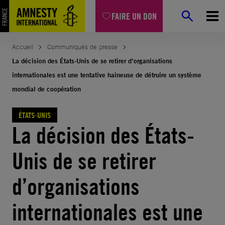
Aller
FAIRE UN DON
au
contenu
Accueil
Communiqués de presse
La décision des États-Unis de se retirer d’organisations
internationales est une tentative haineuse de détruire un système
mondial de coopération
ÉTATS-UNIS
La décision des États-
Unis de se retirer
d’organisations
internationales est une