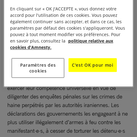
de Mahsa/Zhina Amini, aucun fonctionnaire n’a fait
En cliquant sur « OK J'ACCEPTE », vous donnez votre
l’objet d’une enquête pénale, et encore moins de
accord pour l'utilisation de ces cookies. Vous pouvez
poursuites et de sanctions pour les crimes commis
également continuer sans accepter, et dans ce cas, les
paramètres par défaut des cookies s'appliqueront. Vous
pendant et après le soulèvement, a déclaré Diana
pouvez à tout moment modifier vos préférences. Pour
Eltahawy, directrice adjointe pour le Moyen-Orient et
en savoir plus, consultez la
politique relative aux
l’Afrique du Nord à Amnesty International.
cookies d’Amnesty.
« La date anniversaire du mouvement de
Paramètres des
C'est OK pour moi
contestation » Femme, Vie, Liberté » rappelle
cookies
fortement à tous les pays du monde qu’ils doivent
exercer leur compétence universelle en vue de
diligenter des enquêtes pénales sur les crimes de
haine perpétrés par les autorités iraniennes. Les
déclarations des gouvernements les engageant à ne
plus utiliser illégalement d’armes à feu contre les
manifestant·e·s, à cesser de torturer les détenu·e·s