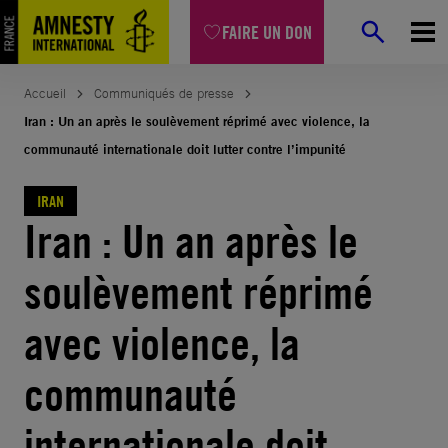
Aller
FAIRE UN DON
au
contenu
Accueil
Communiqués de presse
Iran : Un an après le soulèvement réprimé avec violence, la
communauté internationale doit lutter contre l’impunité
IRAN
Iran : Un an après le
soulèvement réprimé
avec violence, la
communauté
internationale doit