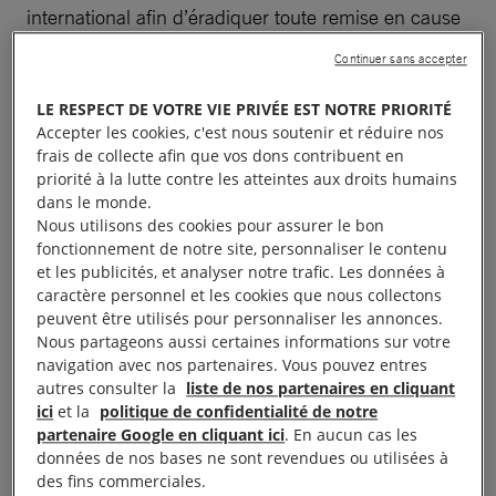
international afin d’éradiquer toute remise en cause
de leur main de fer sur le pouvoir : des centaines
Continuer sans accepter
d’homicides illégaux, l’exécution arbitraire de sept
manifestant·e·s, des dizaines de milliers
LE RESPECT DE VOTRE VIE PRIVÉE EST NOTRE PRIORITÉ
Accepter les cookies, c'est nous soutenir et réduire nos
d’arrestations arbitraires, des tortures généralisées, y
frais de collecte afin que vos dons contribuent en
compris des viols de détenus, des actes de
priorité à la lutte contre les atteintes aux droits humains
harcèlement généralisés visant les familles des
dans le monde.
Nous utilisons des cookies pour assurer le bon
victimes qui réclament vérité et justice, et des
fonctionnement de notre site, personnaliser le contenu
représailles contre les femmes et les jeunes filles qui
et les publicités, et analyser notre trafic. Les données à
défient les lois discriminatoires sur le port obligatoire
caractère personnel et les cookies que nous collectons
peuvent être utilisés pour personnaliser les annonces.
du voile.
Nous partageons aussi certaines informations sur votre
navigation avec nos partenaires. Vous pouvez entres
« Depuis un an, les personnes en Iran qui s’élèvent
autres consulter la
liste de nos partenaires en cliquant
ici
et la
politique de confidentialité de notre
courageusement contre des décennies de
partenaire Google en cliquant ici
. En aucun cas les
répression et d’inégalité subissent des actes d’une
données de nos bases ne sont revendues ou utilisées à
cruauté indicible. Un an après la mort en détention
des fins commerciales.