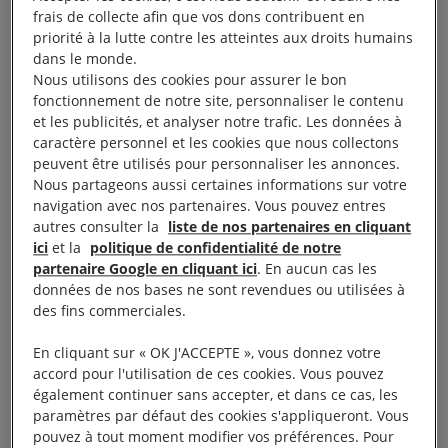
possibilité qu’au moins sept autres manifestants et
frais de collecte afin que vos dons contribuent en
opposants connaissent le même sort, Sara Hashash,
priorité à la lutte contre les atteintes aux droits humains
directrice adjointe du programme régional Moyen-
dans le monde.
Nous utilisons des cookies pour assurer le bon
Orient et Afrique du Nord à Amnesty International, a
fonctionnement de notre site, personnaliser le contenu
déclaré :
et les publicités, et analyser notre trafic. Les données à
caractère personnel et les cookies que nous collectons
peuvent être utilisés pour personnaliser les annonces.
« Les autorités iraniennes doivent immédiatement
Nous partageons aussi certaines informations sur votre
renoncer à leurs éventuels projets consistant à
navigation avec nos partenaires. Vous pouvez entres
exécuter les opposants Vahid Bani Amerian et
autres consulter la
liste de nos partenaires en cliquant
ici
et la
politique de confidentialité de notre
Abolhassan Montazer, et les manifestants
partenaire Google en cliquant ici
. En aucun cas les
Mohammad Amin Biglari, Ali Fahim, Abolfazl Salehi
données de nos bases ne sont revendues ou utilisées à
Siavashani, Amirhossein Hatami et Shahin
des fins commerciales.
Vahedparast Kolo, qui se trouvent à la prison de
En cliquant sur « OK J'ACCEPTE », vous donnez votre
Ghezel Hesar, dans la province d’Alborz.
accord pour l'utilisation de ces cookies. Vous pouvez
également continuer sans accepter, et dans ce cas, les
« Il est inadmissible qu’à l’heure où la population se
paramètres par défaut des cookies s'appliqueront. Vous
pouvez à tout moment modifier vos préférences. Pour
trouve sous le choc du conflit et d’un deuil de