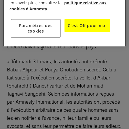
en savoir plus, consultez la
politique relative aux
masse, avec en toile de fond les bombardements
cookies d’Amnesty.
aériens que mènent actuellement Israël et les États-
Unis, les autorités de la République islamique d’Iran
Paramètres des
C'est OK pour moi
continuent à recourir à la peine de mort afin
cookies
d’éradiquer les voix dissidentes et de répandre
encore davantage la terreur dans le pays.
« Tôt mardi 31 mars, les autorités ont exécuté
Babak Alipour et Pouya Ghobadi en secret. Cela a
fait suite à l’exécution secrète, la veille, d’Akbar
(Shahrokh) Daneshvarkar et de Mohammad
Taghavi Sangdehi. Selon des informations reçues
par Amnesty International, les autorités ont procédé
à l’exécution arbitraire de ces quatre hommes sans
les en notifier à l’avance, ni leur famille ou leurs
avocats, et sans leur permettre de faire leurs adieux.