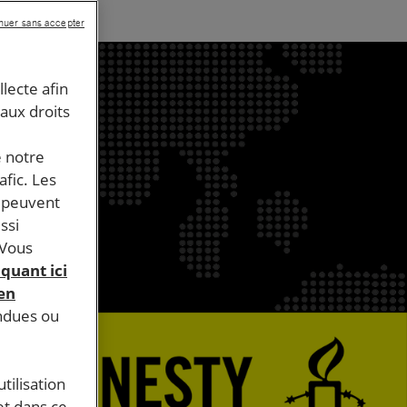
nuer sans accepter
llecte afin
 aux droits
e notre
afic. Les
s peuvent
ssi
 Vous
iquant ici
 en
endues ou
tilisation
et dans ce