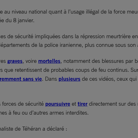
 au niveau national quant à l’usage illégal de la force meur
ée du 8 janvier.
orces de sécurité impliquées dans la répression meurtrière e
s départements de la police iranienne, plus connue sous son
ures
graves
, voire
mortelles
, notamment des blessures par ba
rs que retentissent de probables coups de feu continus. Su
remment sans vie
. Dans
plusieurs
de ces vidéos, ceux qui 
 forces de sécurité
poursuivre
et
tirer
directement sur des m
mes à feu ou d’autres armes interdites.
aliste de Téhéran a déclaré :