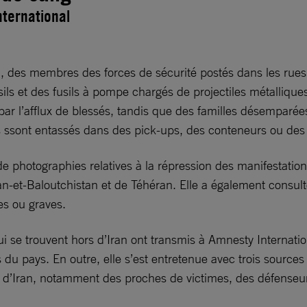
nternational
al, des membres des forces de sécurité postés dans les rue
ils et des fusils à pompe chargés de projectiles métalliques
r l’afflux de blessés, tandis que des familles désemparée
 ssont entassés dans des pick-ups, des conteneurs ou des 
e photographies relatives à la répression des manifestations
n-et-Baloutchistan et de Téhéran. Elle a également consul
es ou graves.
ui se trouvent hors d’Iran ont transmis à Amnesty Internat
 du pays. En outre, elle s’est entretenue avec trois sour
s d’Iran, notamment des proches de victimes, des défenseur