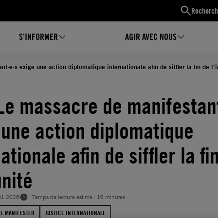
Recherch
S’INFORMER
AGIR AVEC NOUS
t·e·s exige une action diplomatique internationale afin de siffler la fin de l’
 Le massacre de manifestant
 une action diplomatique
ationale afin de siffler la fi
unité
01.2026
Temps de lecture estimé : 19 minutes
DE MANIFESTER
JUSTICE INTERNATIONALE