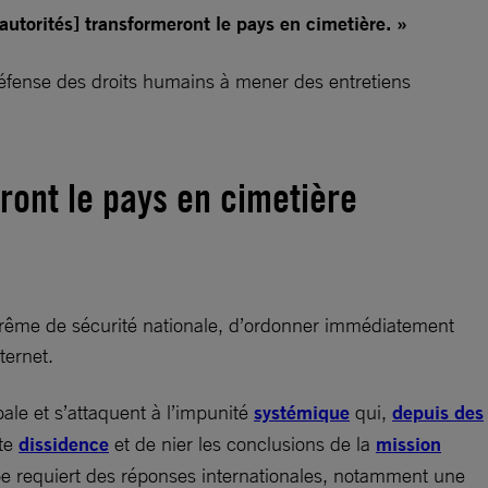
autorités] transformeront le pays en cimetière. »
 défense des droits humains à mener des entretiens
eront le pays en cimetière
uprême de sécurité nationale, d’ordonner immédiatement
ternet.
ale et s’attaquent à l’impunité
systémique
qui,
depuis des
ute
dissidence
et de nier les conclusions de la
mission
pe requiert des réponses internationales, notamment une