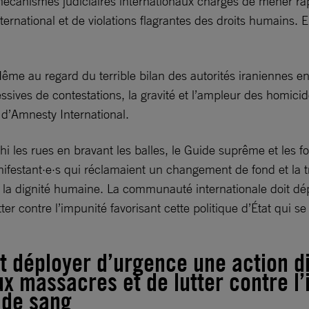
mécanismes judiciaires internationaux chargés de mener r
ternational et de violations flagrantes des droits humains. 
 Même au regard du terrible bilan des autorités iraniennes e
sives de contestations, la gravité et l’ampleur des homicide
 d’Amnesty International.
i les rues en bravant les balles, le Guide suprême et les fo
nifestant·e·s qui réclamaient un changement de fond et la 
la dignité humaine. La communauté internationale doit dép
r contre l’impunité favorisant cette politique d’État qui se
 déployer d’urgence une action di
 massacres et de lutter contre l’i
s de sang