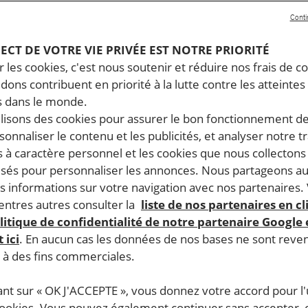
Conti
PECT DE VOTRE VIE PRIVÉE EST NOTRE PRIORITÉ
 les cookies, c'est nous soutenir et réduire nos frais de co
dons contribuent en priorité à la lutte contre les atteintes
 dans le monde.
ilisons des cookies pour assurer le bon fonctionnement d
rsonnaliser le contenu et les publicités, et analyser notre tr
 à caractère personnel et les cookies que nous collecton
lisés pour personnaliser les annonces. Nous partageons au
s informations sur votre navigation avec nos partenaires.
ntres autres consulter la
liste de nos partenaires en cl
litique de confidentialité de notre partenaire Google
 ici
. En aucun cas les données de nos bases ne sont rev
s à des fins commerciales.
ant sur « OK J'ACCEPTE », vous donnez votre accord pour l'u
cookies. Vous pouvez également continuer sans accepter, 