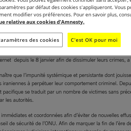
 paramètres par défaut des cookies s'appliqueront. Vous 
ent modifier vos préférences. Pour en savoir plus, consu
que relative aux cookies d’Amnesty.
Paramètres des cookies
C'est OK pour moi
ueillies auprès de témoins en Iran révèlent des homicides 
ternet depuis le 8 janvier afin de dissimuler leurs crimes, 
aître que l’impunité systémique et persistante dont jouisse
és iraniennes à perpétuer leur comportement criminel. Depu
 pacifique se traduit par un nombre de victimes sans précé
r les autorités.
immédiates et coordonnées afin d’éviter de nouvelles eff
eil de sécurité de l’ONU. Afin de marquer la fin de l’ère de