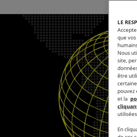
LE RES
Accepter
que vos 
humains
Nous ut
site, pe
données
être uti
certaine
pouvez e
et la
po
cliquant
utilisée
En cliqu
de ces 