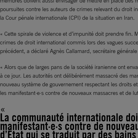
membres doivent aussi envisager de mettre en place des 
poursuites contre les auteurs de crimes relevant du droit in
la Cour pénale internationale (CPI) de la situation en Iran.
« Cette spirale de violence et d’impunité doit prendre fin.
crimes de droit international commis lors des vagues succes
précédent, a déclaré Agnès Callamard, secrétaire générale
« Alors que de larges pans de la société iranienne ont envah
à ce jour. Les autorités ont délibérément massacré des ma
nouveau système de gouvernement respectant les droits et 
les manifestant·e·s contre de nouveaux massacres et de lutte
La communauté internationale doit
manifestant·e·s contre de nouveaux
d’État qui se traduit par des bain