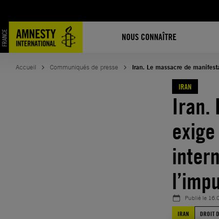
Aller
au
contenu
NOUS CONNAÎTRE
Accueil
Communiqués de presse
Iran. Le massacre de manifestan
IRAN
Iran.
exige
intern
l’imp
Publié le
16.
IRAN
DROIT 