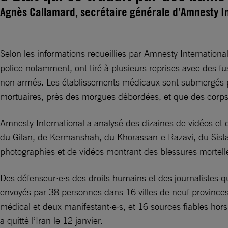
Agnès Callamard, secrétaire générale d’Amnesty I
Selon les informations recueillies par Amnesty Internation
police notamment, ont tiré à plusieurs reprises avec des fus
non armés. Les établissements médicaux sont submergés pa
mortuaires, près des morgues débordées, et que des corps
Amnesty International a analysé des dizaines de vidéos et d
du Gilan, de Kermanshah, du Khorassan-e Razavi, du Sista
photographies et de vidéos montrant des blessures mortell
Des défenseur·e·s des droits humains et des journalistes q
envoyés par 38 personnes dans 16 villes de neuf provinces
médical et deux manifestant·e·s, et 16 sources fiables hor
a quitté l’Iran le 12 janvier.