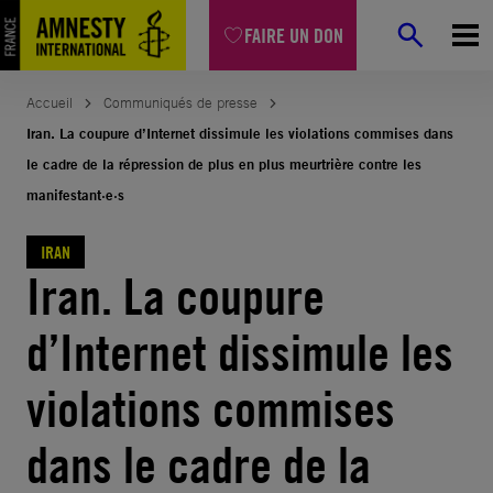
Aller
FAIRE UN DON
au
contenu
Accueil
Communiqués de presse
Iran. La coupure d’Internet dissimule les violations commises dans
le cadre de la répression de plus en plus meurtrière contre les
manifestant·e·s
IRAN
Iran. La coupure
d’Internet dissimule les
violations commises
dans le cadre de la