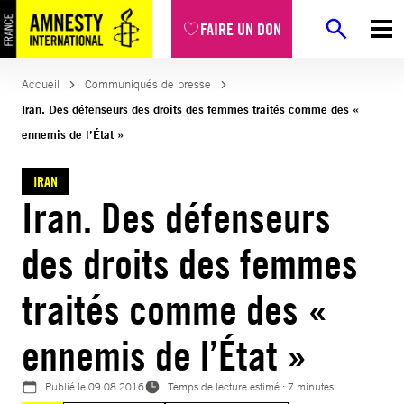
Aller
FAIRE UN DON
au
contenu
Accueil
Communiqués de presse
Iran. Des défenseurs des droits des femmes traités comme des «
ennemis de l’État »
IRAN
Iran. Des défenseurs
des droits des femmes
traités comme des «
ennemis de l’État »
Publié le
09.08.2016
Temps de lecture estimé : 7 minutes