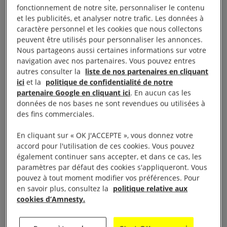
ne peut effacer des décennies de crimes de droit
fonctionnement de notre site, personnaliser le contenu
international avec des accords faisant fi de
et les publicités, et analyser notre trafic. Les données à
l’obligation de rendre des comptes et favorisant
caractère personnel et les cookies que nous collectons
peuvent être utilisés pour personnaliser les annonces.
l’injustice. La vérité, la justice et les réparations sont
Nous partageons aussi certaines informations sur votre
la base d’une paix durable
», a déclaré Agnès
navigation avec nos partenaires. Vous pouvez entres
Callamard.
autres consulter la
liste de nos partenaires en cliquant
ici
et la
politique de confidentialité de notre
partenaire Google en cliquant ici
. En aucun cas les
«
Amnesty appelle toutes les personnes en Israël et
données de nos bases ne sont revendues ou utilisées à
dans le TPO, ainsi que la communauté
des fins commerciales.
internationale préoccupée par les insuffisances
En cliquant sur « OK J'ACCEPTE », vous donnez votre
évidentes de la résolution du Conseil de sécurité des
accord pour l'utilisation de ces cookies. Vous pouvez
Nations unies, à élaborer une feuille de route pour la
également continuer sans accepter, et dans ce cas, les
paramètres par défaut des cookies s'appliqueront. Vous
justice et les réparations et à s’engager à la
pouvez à tout moment modifier vos préférences. Pour
respecter. Cette feuille de route doit viser à mettre
en savoir plus, consultez la
politique relative aux
un terme au génocide commis par Israël, au
cookies d’Amnesty.
système d’apartheid imposé par les autorités
israéliennes et à l’occupation illégale du territoire