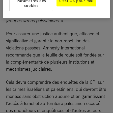
Paramètres des
C'est OK pour moi
cookies
palestinien, tout en répondant aux crimes de droit
international commis par le Hamas et d’autres
groupes armés palestiniens.
»
Pour assurer une justice authentique, efficace et
significative et garantir la non-répétition des
violations passées, Amnesty International
recommande que la feuille de route soit fondée sur
la complémentarité de plusieurs institutions et
mécanismes judiciaires.
Cela devra comprendre des enquêtes de la CPI sur
les crimes israéliens et palestiniens, qui devront être
menées sans obstruction aucune et en garantissant
l’accès à Israël et au Territoire palestinien occupé
des enquêteurs et enquêtrices et d’autres acteurs