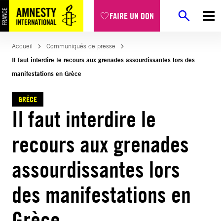
Aller
FAIRE UN DON
au
contenu
Accueil
Communiqués de presse
Il faut interdire le recours aux grenades assourdissantes lors des
manifestations en Grèce
GRÈCE
Il faut interdire le
recours aux grenades
assourdissantes lors
des manifestations en
Grèce