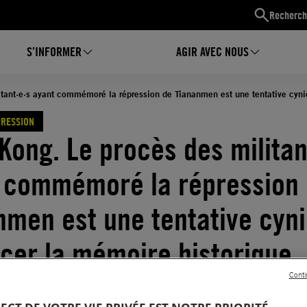
Recherch
S’INFORMER
AGIR AVEC NOUS
tant·e·s ayant commémoré la répression de Tiananmen est une tentative cyni
PRESSION
Kong. Le procès des militan
 commémoré la répression
nmen est une tentative cyn
acer la mémoire historique
Conti
01.2026
Temps de lecture estimé : 5 minutes
ESSION