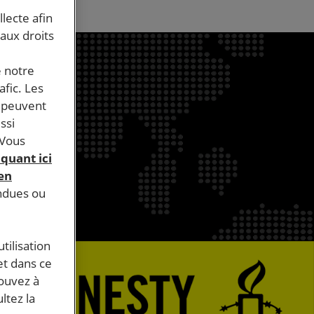
llecte afin
 aux droits
e notre
afic. Les
s peuvent
ssi
 Vous
iquant ici
 en
endues ou
tilisation
et dans ce
pouvez à
ltez la