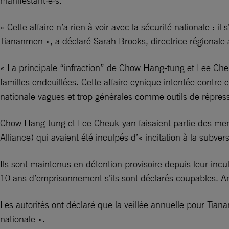
manifestant·e·s.
« Cette affaire n’a rien à voir avec la sécurité nationale : i
Tiananmen », a déclaré Sarah Brooks, directrice régionale 
« La principale “infraction” de Chow Hang-tung et Lee Cheuk
familles endeuillées. Cette affaire cynique intentée contre 
nationale vagues et trop générales comme outils de répress
Chow Hang-tung et Lee Cheuk-yan faisaient partie des me
Alliance) qui avaient été inculpés d’« incitation à la subver
Ils sont maintenus en détention provisoire depuis leur incu
10 ans d’emprisonnement s’ils sont déclarés coupables. A
Les autorités ont déclaré que la veillée annuelle pour Tian
nationale ».