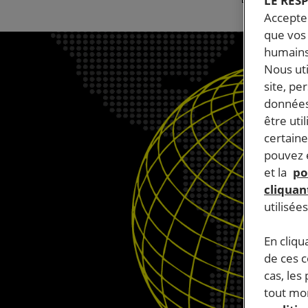
LE RES
Accepter
que vos 
humains
Nous ut
site, pe
données
être uti
certaine
pouvez e
et la
po
cliquant
utilisée
En cliqu
de ces 
cas, les
tout mom