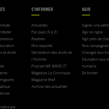
ATS
S'INFORMER
AGIR
ombats
Actualités
Signer une pétit
nifester
Par pays (A à Z)
Agir en ligne
xpression
Repères
Agir près de che
sociation
Nos rapports
Nos campagnes
s et droits
Déclaration des droits de
Changez leur his
l'Homme
Education aux dr
ale
Podcast WE MADE IT
humains
genre
Magazine La Chronique
Se former
 migrants
Magazine Bref
matique
Archive des actualités
ational
e
rnationale