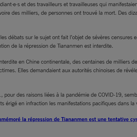
diant·e·s et des travailleurs et travailleuses qui manifestai
oire des milliers, de personnes ont trouvé la mort. Des diza
 débats sur le sujet ont fait l’objet de sévères censures en 
tion de la répression de Tiananmen est interdite.
terdite en Chine continentale, des centaines de milliers d
imes. Elles demandaient aux autorités chinoises de révéler 
, pour des raisons liées à la pandémie de COVID-19, semble-t
ts érigé en infraction les manifestations pacifiques dans la v
mmémoré la répression de Tiananmen est une tentative cyn