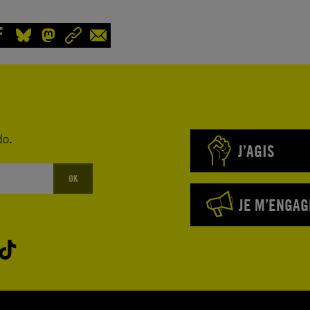
do.
J’AGIS
OK
JE M’ENGAG