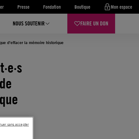
er
Presse
Fondation
Boutique
Mon espace
NOUS SOUTENIR
FAIRE UN DON
que d’effacer la mémoire historique
t·e·s
 de
ique
nuer sans accepter