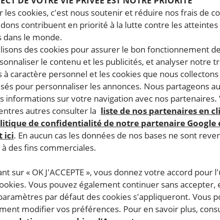
PECT DE VOTRE VIE PRIVÉE EST NOTRE PRIORITÉ
 les cookies, c'est nous soutenir et réduire nos frais de co
dons contribuent en priorité à la lutte contre les atteintes
 dans le monde.
ilisons des cookies pour assurer le bon fonctionnement d
rsonnaliser le contenu et les publicités, et analyser notre tr
 à caractère personnel et les cookies que nous collecton
lisés pour personnaliser les annonces. Nous partageons au
s informations sur votre navigation avec nos partenaires.
ntres autres consulter la
liste de nos partenaires en cl
litique de confidentialité de notre partenaire Google
 ici
. En aucun cas les données de nos bases ne sont rev
s à des fins commerciales.
ant sur « OK J'ACCEPTE », vous donnez votre accord pour l'u
cookies. Vous pouvez également continuer sans accepter, 
 paramètres par défaut des cookies s'appliqueront. Vous 
ent modifier vos préférences. Pour en savoir plus, consu