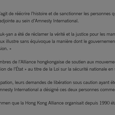
l s’agit de réécrire l’histoire et de sanctionner les personnes
adjointe au sein d’Amnesty International.
-yan a été de réclamer la vérité et la justice pour les mani
eux illustre sans équivoque la manière dont le gouvernement 
ion. »
mbres de l’Alliance hongkongaise de soutien aux mouveme
sion de l’État » au titre de la Loi sur la sécurité nationale 
lpation, leurs demandes de libération sous caution ayant ét
mnesty International a désigné ces deux personnes comme p
anmen que la Hong Kong Alliance organisait depuis 1990 étai