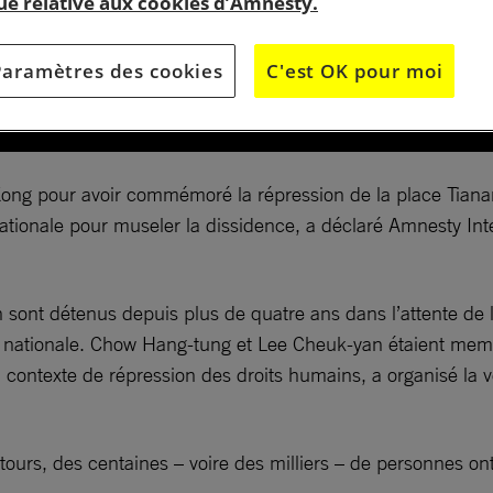
que relative aux cookies d’Amnesty.
Paramètres des cookies
C'est OK pour moi
g Kong pour avoir commémoré la répression de la place Tian
ité nationale pour museler la dissidence, a déclaré Amnesty In
 sont détenus depuis plus de quatre ans dans l’attente de
é nationale. Chow Hang-tung et Lee Cheuk-yan étaient memb
 contexte de répression des droits humains, a organisé la v
ours, des centaines – voire des milliers – de personnes ont