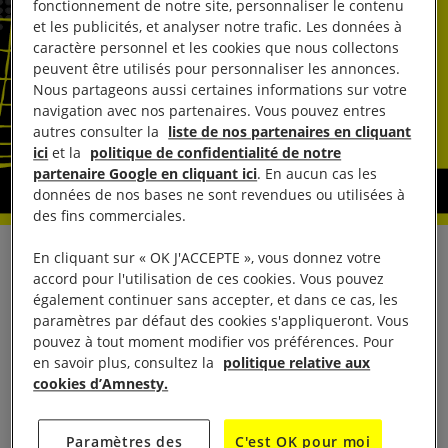
fonctionnement de notre site, personnaliser le contenu
et les publicités, et analyser notre trafic. Les données à
caractère personnel et les cookies que nous collectons
peuvent être utilisés pour personnaliser les annonces.
Nous partageons aussi certaines informations sur votre
navigation avec nos partenaires. Vous pouvez entres
autres consulter la
liste de nos partenaires en cliquant
ici
et la
politique de confidentialité de notre
partenaire Google en cliquant ici
. En aucun cas les
données de nos bases ne sont revendues ou utilisées à
des fins commerciales.
En cliquant sur « OK J'ACCEPTE », vous donnez votre
Un drame qui alerte nos associations qui, depuis
accord pour l'utilisation de ces cookies. Vous pouvez
plus de deux ans, ne cessent de constater et de
également continuer sans accepter, et dans ce cas, les
dénoncer les violations des droits de la part des
paramètres par défaut des cookies s'appliqueront. Vous
pouvez à tout moment modifier vos préférences. Pour
autorités françaises à la frontière : renvois
en savoir plus, consultez la
politique relative aux
systématiques en Italie au mépris du droit, courses-
cookies d’Amnesty.
poursuites, refus de prise en charge y compris des
plus vulnérables. Ces pratiques poussent les
Paramètres des
C'est OK pour moi