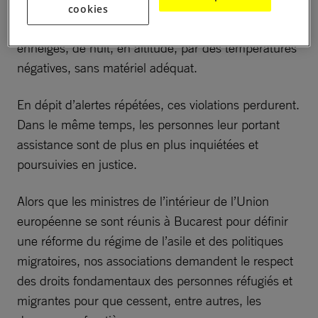
personnes migrantes à prendre toujours plus de
cookies
risques, comme celui de traverser par des sentiers
enneigés, de nuit, en altitude, par des températures
négatives, sans matériel adéquat.
En dépit d’alertes répétées, ces violations perdurent.
Dans le même temps, les personnes leur portant
assistance sont de plus en plus inquiétées et
poursuivies en justice.
Alors que les ministres de l’intérieur de l’Union
européenne se sont réunis à Bucarest pour définir
une réforme du régime de l’asile et des politiques
migratoires, nos associations demandent le respect
des droits fondamentaux des personnes réfugiés et
migrantes pour que cessent, entre autres, les