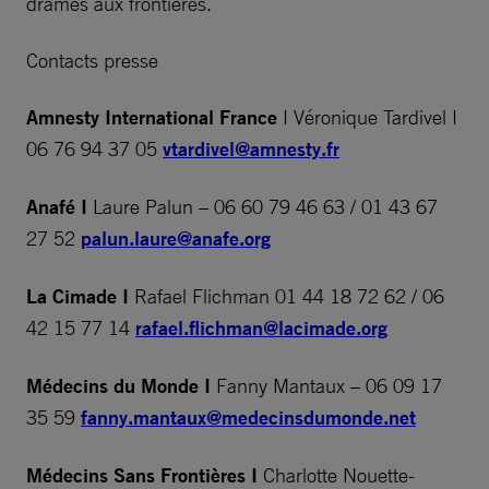
drames aux frontières.
Contacts presse
Amnesty International France
I Véronique Tardivel I
06 76 94 37 05
vtardivel@amnesty.fr
Anafé I
Laure Palun – 06 60 79 46 63 / 01 43 67
27 52
palun.laure@anafe.org
La Cimade
I
Rafael Flichman 01 44 18 72 62 / 06
42 15 77 14
rafael.flichman@lacimade.org
Médecins du Monde I
Fanny Mantaux – 06 09 17
35 59
fanny.mantaux@medecinsdumonde.net
Médecins Sans Frontières I
Charlotte Nouette-