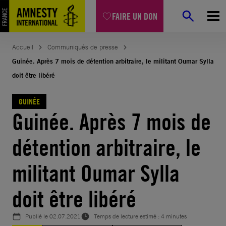
Aller
FAIRE UN DON
au
contenu
Accueil
Communiqués de presse
Guinée. Après 7 mois de détention arbitraire, le militant Oumar Sylla
doit être libéré
GUINÉE
Guinée. Après 7 mois de
détention arbitraire, le
militant Oumar Sylla
doit être libéré
Publié le
02.07.2021
Temps de lecture estimé : 4 minutes