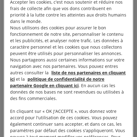
troisième mandat du président sortant Alpha
Accepter les cookies, c'est nous soutenir et réduire nos
frais de collecte afin que vos dons contribuent en
Condé.
priorité à la lutte contre les atteintes aux droits humains
dans le monde.
Tournons La Page, ACAT-France, Amnesty
Nous utilisons des cookies pour assurer le bon
International, l’Observatoire pour la protection des
fonctionnement de notre site, personnaliser le contenu
et les publicités, et analyser notre trafic. Les données à
défenseurs des droits de l’Homme (FIDH-OMCT), et
caractère personnel et les cookies que nous collectons
Agir ensemble pour les droits humains demandent
peuvent être utilisés pour personnaliser les annonces.
la libération immédiate et inconditionnelle d’Oumar
Nous partageons aussi certaines informations sur votre
navigation avec nos partenaires. Vous pouvez entres
Sylla, de tous les défenseurs des droits humains et
autres consulter la
liste de nos partenaires en cliquant
autres personnes détenues arbitrairement en
ici
et la
politique de confidentialité de notre
Guinée.
partenaire Google en cliquant ici
. En aucun cas les
données de nos bases ne sont revendues ou utilisées à
des fins commerciales.
«
Que le militant Oumar Sylla, comme de nombreux
autres détenus arbitrairement, soit toujours en
En cliquant sur « OK J'ACCEPTE », vous donnez votre
accord pour l'utilisation de ces cookies. Vous pouvez
prison simplement pour avoir exercé ses droits à la
également continuer sans accepter, et dans ce cas, les
liberté d’expression et de réunion pacifique, prouve
paramètres par défaut des cookies s'appliqueront. Vous
la volonté manifeste du pouvoir guinéen de