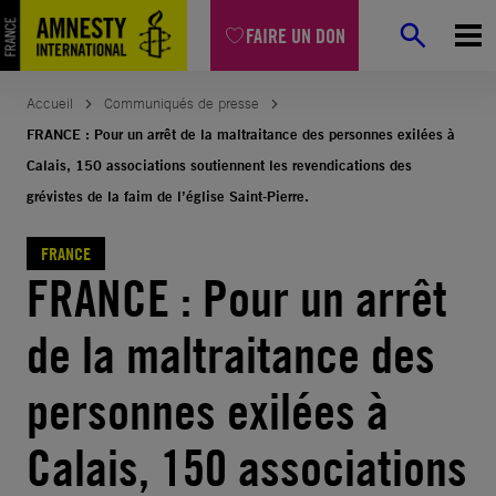
Aller
FAIRE UN DON
au
contenu
Accueil
Communiqués de presse
FRANCE : Pour un arrêt de la maltraitance des personnes exilées à
Calais, 150 associations soutiennent les revendications des
grévistes de la faim de l’église Saint-Pierre.
FRANCE
FRANCE : Pour un arrêt
de la maltraitance des
personnes exilées à
Calais, 150 associations