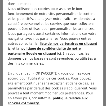
exilées dans cette zone frontalière.
dans le monde.
Nous utilisons des cookies pour assurer le bon
(Paris, 26 octobre 2021) Face aux conditions de vie
fonctionnement de notre site, personnaliser le contenu
et les publicités, et analyser notre trafic. Les données à
indignes des personnes exilées à Calais, Philippe,
caractère personnel et les cookies que nous collectons
Anaïs et Ludovic ont entamé une grève de la faim
peuvent être utilisés pour personnaliser les annonces.
depuis le lundi 11 octobre à l’église Saint-Pierre de
Nous partageons aussi certaines informations sur votre
navigation avec nos partenaires. Vous pouvez entres
Calais.
autres consulter la
liste de nos partenaires en cliquant
ici
et la
politique de confidentialité de notre
Le père Philippe Demeestère est aumônier du
partenaire Google en cliquant ici
. En aucun cas les
Secours catholique du Pas-de-Calais. Impliqué dans
données de nos bases ne sont revendues ou utilisées à
des fins commerciales.
le tissu associatif, il accompagne et accueille les
exilé.e.s de passage dans la seule permanence de
En cliquant sur « OK J'ACCEPTE », vous donnez votre
jour existante dans le Calaisis qui est tenue par le
accord pour l'utilisation de ces cookies. Vous pouvez
également continuer sans accepter, et dans ce cas, les
Secours Catholique.
paramètres par défaut des cookies s'appliqueront. Vous
pouvez à tout moment modifier vos préférences. Pour
Anaïs Vogel et Ludovic Holbein sont des bénévoles
en savoir plus, consultez la
politique relative aux
cookies d’Amnesty.
engagés auprès des associations humanitaires et