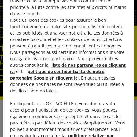
frais de collecte afin que vos dons contribuent en
priorité à la lutte contre les atteintes aux droits humains
dans le monde.
Nous utilisons des cookies pour assurer le bon
fonctionnement de notre site, personnaliser le contenu
et les publicités, et analyser notre trafic. Les données à
caractère personnel et les cookies que nous collectons
peuvent être utilisés pour personnaliser les annonces.
Nous partageons aussi certaines informations sur votre
navigation avec nos partenaires. Vous pouvez entres
autres consulter la
liste de nos partenaires en cliquant
ici
et la
politique de confidentialité de notre
partenaire Google en cliquant ici
. En aucun cas les
données de nos bases ne sont revendues ou utilisées à
des fins commerciales.
En cliquant sur « OK J'ACCEPTE », vous donnez votre
accord pour l'utilisation de ces cookies. Vous pouvez
Par ordonnance du 23 février 2018, le président du
également continuer sans accepter, et dans ce cas, les
tribunal administratif de Nice a suspendu les
paramètres par défaut des cookies s'appliqueront. Vous
décisions de refus d’entrée opposées à 19 mineurs
pouvez à tout moment modifier vos préférences. Pour
en savoir plus, consultez la
politique relative aux