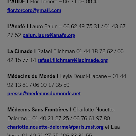
L’ADDE I
Flor Tercero
–
06 71 56 00 41
flor.tercero@gmail.com
L’Anafé I
Laure Palun – 06 62 49 75 31 / 01 43 67
27 52
palun.laure@anafe.org
La Cimade
I
Rafael Flichman 01 44 18 72 62 / 06
42 15 77 14
rafael.flichman@lacimade.org
Médecins du Monde I
Leyla Douci-Habane – 01 44
92 13 81 / 06 09 17 35 59
presse@medecinsdumonde.net
Médecins Sans Frontières I
Charlotte Nouette-
Delorme – 01 40 21 27 25 / 06 76 61 97 80
charlotte.nouette-delorme@paris.msf.org
et Lisa
Veran 01 40 21 27 25 / 06 83 31 55