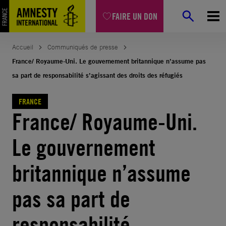
Aller
FAIRE UN DON
au
contenu
Accueil
Communiqués de presse
France/ Royaume-Uni. Le gouvernement britannique n’assume pas
sa part de responsabilité s’agissant des droits des réfugiés
FRANCE
France/ Royaume-Uni.
Le gouvernement
britannique n’assume
pas sa part de
responsabilité