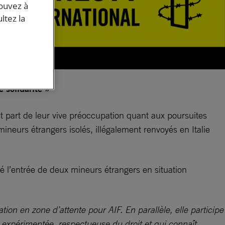
pouvez à
ltez la
 solidarité »
nt part de leur vive préoccupation quant aux poursuites
ineurs étrangers isolés, illégalement renvoyés en Italie
lité l’entrée de deux mineurs étrangers en situation
n en zone d’attente pour AIF. En parallèle, elle participe
 expérimentée, respectueuse du droit et qui connaît