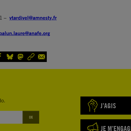
41 –
vtardivel@amnesty.fr
palun.laure@anafe.org
do.
J’AGIS
OK
JE M’ENGAG