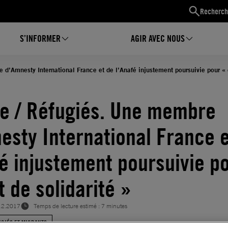
Recherch
S’INFORMER
AGIR AVEC NOUS
d’Amnesty International France et de l’Anafé injustement poursuivie pour « d
e / Réfugiés. Une membre
esty International France e
fé injustement poursuivie p
t de solidarité »
12.2017
Temps de lecture estimé : 7 minutes
GIÉS ET MIGRANTS