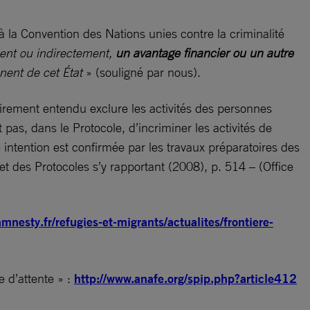
l à la Convention des Nations unies contre la criminalité
tement ou indirectement,
un avantage financier ou un autre
nent de cet État
» (souligné par nous).
lairement entendu exclure les activités des personnes
 pas, dans le Protocole, d’incriminer les activités de
intention est confirmée par les travaux préparatoires des
et des Protocoles s’y rapportant (2008), p. 514 – (Office
mnesty.fr/refugies-et-migrants/actualites/frontiere-
e d’attente » :
http://www.anafe.org/spip.php?article412