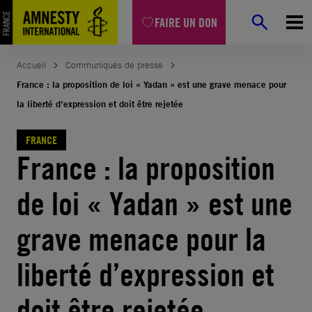
Aller
FAIRE UN DON
au
contenu
Accueil
Communiqués de presse
France : la proposition de loi « Yadan » est une grave menace pour
la liberté d’expression et doit être rejetée
FRANCE
France : la proposition
de loi « Yadan » est une
grave menace pour la
liberté d’expression et
doit être rejetée