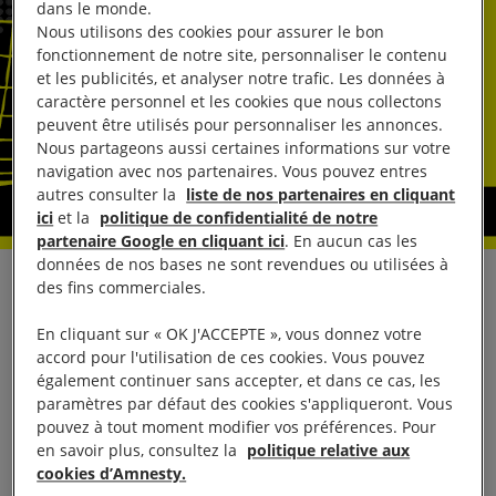
dans le monde.
Nous utilisons des cookies pour assurer le bon
fonctionnement de notre site, personnaliser le contenu
et les publicités, et analyser notre trafic. Les données à
caractère personnel et les cookies que nous collectons
peuvent être utilisés pour personnaliser les annonces.
Nous partageons aussi certaines informations sur votre
navigation avec nos partenaires. Vous pouvez entres
autres consulter la
liste de nos partenaires en cliquant
ici
et la
politique de confidentialité de notre
partenaire Google en cliquant ici
. En aucun cas les
données de nos bases ne sont revendues ou utilisées à
des fins commerciales.
En amont de l’examen à l’Assemblée nationale de la
proposition de loi prétendant vouloir « lutter contre
En cliquant sur « OK J'ACCEPTE », vous donnez votre
les formes renouvelées de l’antisémitisme », Anne
accord pour l'utilisation de ces cookies. Vous pouvez
également continuer sans accepter, et dans ce cas, les
Savinel-Barras, présidente d’Amnesty International
paramètres par défaut des cookies s'appliqueront. Vous
France, a déclaré :
pouvez à tout moment modifier vos préférences. Pour
en savoir plus, consultez la
politique relative aux
«
Alors même que l’antisémitisme augmente
cookies d’Amnesty.