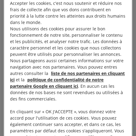
Accepter les cookies, c'est nous soutenir et réduire nos
alerte sur les risques d’atteintes au droit à la vie
frais de collecte afin que vos dons contribuent en
privée, au droit de manifester et à la liberté
priorité à la lutte contre les atteintes aux droits humains
dans le monde.
d’informer :
Nous utilisons des cookies pour assurer le bon
fonctionnement de notre site, personnaliser le contenu
et les publicités, et analyser notre trafic. Les données à
caractère personnel et les cookies que nous collectons
«
Pour garantir les droits fondamentaux, il ne suffit
peuvent être utilisés pour personnaliser les annonces.
Nous partageons aussi certaines informations sur votre
pas de changer le nom de la loi, il faut en changer le
navigation avec nos partenaires. Vous pouvez entres
contenu. Si les sénateurs ont introduit quelques
autres consulter la
liste de nos partenaires en cliquant
avancées par rapport au texte voté par l’Assemblée
ici
et la
politique de confidentialité de notre
partenaire Google en cliquant ici
. En aucun cas les
nationale, comme l’interdiction de la reconnaissance
données de nos bases ne sont revendues ou utilisées à
faciale pour les images filmées par les drones, la
des fins commerciales.
proposition de loi votée hier étend très largement la
En cliquant sur « OK J'ACCEPTE », vous donnez votre
surveillance – notamment par drones, mais aussi
accord pour l'utilisation de ces cookies. Vous pouvez
par caméras piétons ou embarquées – et l’accès
également continuer sans accepter, et dans ce cas, les
aux images de surveillance par les agents.
»
paramètres par défaut des cookies s'appliqueront. Vous