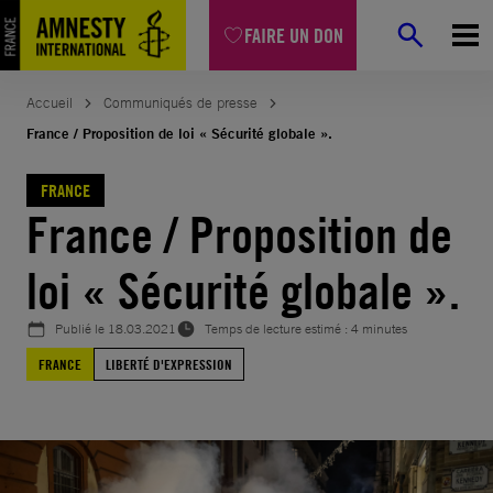
Aller
FAIRE UN DON
au
contenu
Accueil
Communiqués de presse
France / Proposition de loi « Sécurité globale ».
FRANCE
France / Proposition de
loi « Sécurité globale ».
Publié le
18.03.2021
Temps de lecture estimé : 4 minutes
FRANCE
LIBERTÉ D'EXPRESSION