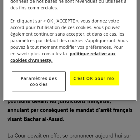
fonctionnelles pour les crimes de génocide, crimes
données de nos bases ne sont revendues ou utilisées à
des fins commerciales.
de guerre et crimes contre l’humanité ne peuvent
pas faire obstacles à des poursuites en France. La
En cliquant sur « OK J'ACCEPTE », vous donnez votre
accord pour l'utilisation de ces cookies. Vous pouvez
Cour confirme ainsi que les agents de l’Etat, y
également continuer sans accepter, et dans ce cas, les
compris les anciens chefs d’Etat, ne peuvent se
paramètres par défaut des cookies s'appliqueront. Vous
réfugier derrière leur immunité pour les actes
pouvez à tout moment modifier vos préférences. Pour
en savoir plus, consultez la
politique relative aux
accomplis dans l’exercice de leurs fonctions, en
cookies d’Amnesty.
vue d’échapper à toutes responsabilités pénales en
matière de crimes internationaux. En revanche,
Paramètres des
C'est OK pour moi
elle maintient que l’immunité personnelle des
cookies
chefs d’Etats en exercice fait obstacle à toute
poursuite devant les juridictions française,
annulant par conséquent le mandat d’arrêt français
visant Bachar al-Assad.
La Cour devait en effet se prononcer aujourd’hui sur