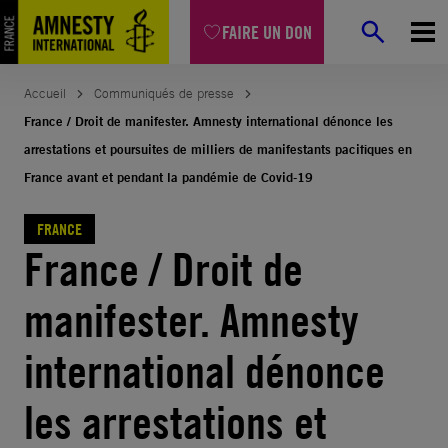
Aller
FAIRE UN DON
au
contenu
Accueil
Communiqués de presse
France / Droit de manifester. Amnesty international dénonce les
arrestations et poursuites de milliers de manifestants pacifiques en
France avant et pendant la pandémie de Covid-19
FRANCE
France / Droit de
manifester. Amnesty
international dénonce
les arrestations et