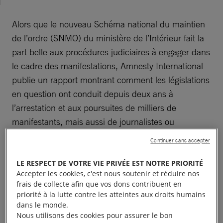
Alors que le nouveau Schéma national du maintien
de l’ordre (SNMO) du ministère de l’Intérieur fait la
part belle aux procédures judiciaires à engager dans
le cadre des manifestations, Amnesty International
publie un rapport montrant comment les législations
en question ont conduit depuis deux ans à
l’arrestation et aux poursuites de milliers de
manifestants, mais aussi de journalistes ou
observateurs des droits humains, en contradiction
Continuer sans accepter
avec les engagements de la France en matière de
respect des droits humains et du droit de
LE RESPECT DE VOTRE VIE PRIVÉE EST NOTRE PRIORITÉ
Accepter les cookies, c'est nous soutenir et réduire nos
manifester.
frais de collecte afin que vos dons contribuent en
priorité à la lutte contre les atteintes aux droits humains
Intitulé
Arrêtés pour avoir manifesté. La loi comme
dans le monde.
Nous utilisons des cookies pour assurer le bon
arme de répression des manifestants pacifiques en