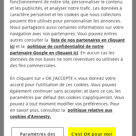
fonctionnement de notre site, personnaliser le contenu
France
, le rapport de l’organisation établit que des
et les publicités, et analyser notre trafic. Les données à
manifestants pacifiques, des secouristes, des
caractère personnel et les cookies que nous collectons
peuvent être utilisés pour personnaliser les annonces.
journalistes et des observateurs et observatrices des
Nous partageons aussi certaines informations sur votre
droits humains figuraient parmi les personnes
navigation avec nos partenaires. Vous pouvez entres
ciblées par des lois vagues lors des mouvements de
autres consulter la
liste de nos partenaires en cliquant
ici
et la
politique de confidentialité de notre
protestation qui se sont déroulés à l’échelle
partenaire Google en cliquant ici
. En aucun cas les
nationale à partir de la fin de l’année 2018.Ce
données de nos bases ne sont revendues ou utilisées à
rapport montre que l’interdiction générale des
des fins commerciales.
manifestations après le confinement lié à la
En cliquant sur « OK J'ACCEPTE », vous donnez votre
pandémie de Covid-19 était disproportionnée,
accord pour l'utilisation de ces cookies. Vous pouvez
donnant lieu à des centaines d’amendes injustifiées.
également continuer sans accepter, et dans ce cas, les
paramètres par défaut des cookies s'appliqueront. Vous
pouvez à tout moment modifier vos préférences. Pour
«
Les restrictions disproportionnées des
en savoir plus, consultez la
politique relative aux
manifestations en France après le confinement
cookies d’Amnesty.
s’inscrivent dans la continuité d’une situation
inquiétante pour les manifestants pacifiques, pris
Paramètres des
C'est OK pour moi