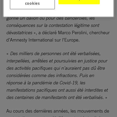
sous le feu de la police et de la justice. Lorsque des
cookies
personnes sont placées en détention pour avoir
gonflé un ballon ou pour des banderoles, les
conséquences sur la contestation légitime sont
dévastatrices
», a déclaré Marco Perolini, chercheur
d’Amnesty International sur l’Europe.
«
Des milliers de personnes ont été verbalisées,
interpellées, arrêtées et poursuivies en justice pour
des activités pacifiques qui n’auraient pas dû être
considérées comme des infractions. Puis en
réponse à la pandémie de Covid-19, les
manifestations pacifiques ont aussi été interdites et
des centaines de manifestants ont été verbalisés.
»
Au cours des dernières années, les mouvements de