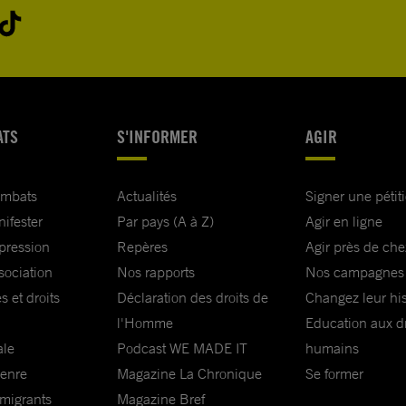
ATS
S'INFORMER
AGIR
ombats
Actualités
Signer une pétit
nifester
Par pays (A à Z)
Agir en ligne
xpression
Repères
Agir près de che
sociation
Nos rapports
Nos campagnes
s et droits
Déclaration des droits de
Changez leur his
l'Homme
Education aux dr
ale
Podcast WE MADE IT
humains
genre
Magazine La Chronique
Se former
 migrants
Magazine Bref