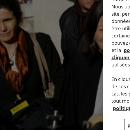
Nous ut
site, pe
données
être uti
certaine
pouvez e
et la
po
cliquant
utilisée
En cliqu
de ces 
cas, les
tout mom
politi