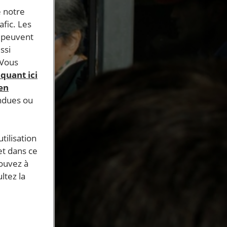
e notre
afic. Les
s peuvent
ssi
 Vous
iquant ici
 en
endues ou
tilisation
et dans ce
pouvez à
ltez la