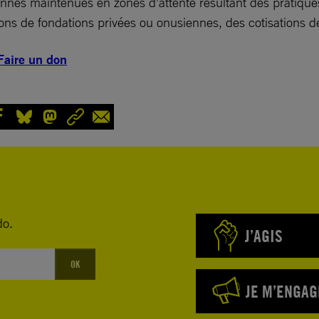
nnes maintenues en zones d’attente résultant des pratiques
ons de fondations privées ou onusiennes, des cotisations 
Faire un don
do.
J’AGIS
OK
JE M’ENGAG