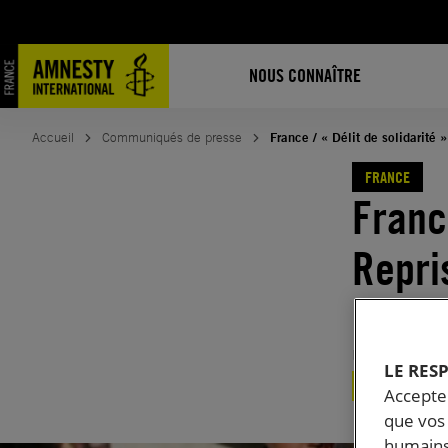
Aller
au
contenu
NOUS CONNAÎTRE
Accueil
Communiqués de presse
France / « Délit de solidarité
FRANCE
France
Repri
le 30
Publié le
23.
LE RES
FRANCE
RÉFU
Accepter
que vos 
humains