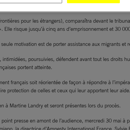
rontières pour les étrangers), comparaîtra devant le tribunal
». Elle risque jusqu’à cinq ans d’emprisonnement et 30 0
seule motivation est de porter assistance aux migrants et r
 intimidées, poursuivies, défendent avant tout les droits hu
nçaises portent atteinte.
ment français soit réorientée de façon à répondre à l’impéra
aire protection de celles et ceux qui leur apportent leur aide
ien à Martine Landry et seront présentes lors du procès.
 point presse en amont de l’audience, mercredi 30 mai à pa
iano, la directrice d’Amnesty International France, Sylvie 