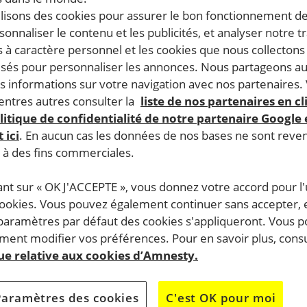
ilisons des cookies pour assurer le bon fonctionnement d
rsonnaliser le contenu et les publicités, et analyser notre tr
 à caractère personnel et les cookies que nous collecton
lisés pour personnaliser les annonces. Nous partageons au
s informations sur votre navigation avec nos partenaires.
ntres autres consulter la
liste de nos partenaires en cl
litique de confidentialité de notre partenaire Google
 ici
. En aucun cas les données de nos bases ne sont rev
s à des fins commerciales.
ant sur « OK J'ACCEPTE », vous donnez votre accord pour l'u
cookies. Vous pouvez également continuer sans accepter, 
 paramètres par défaut des cookies s'appliqueront. Vous 
ent modifier vos préférences. Pour en savoir plus, consu
que relative aux cookies d’Amnesty.
Paramètres des cookies
C'est OK pour moi