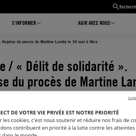
Recherch
S’INFORMER
AGIR AVEC NOUS
 ». Reprise du procès de Martine Landry le 30 mai à Nice
 / « Délit de solidarité ».
se du procès de Martine La
 mai à Nice
Conti
05.2018
Temps de lecture estimé : 3 minutes
PECT DE VOTRE VIE PRIVÉE EST NOTRE PRIORITÉ
GIÉS ET MIGRANTS
 les cookies, c'est nous soutenir et réduire nos frais de co
dons contribuent en priorité à la lutte contre les atteintes
 dans le monde.