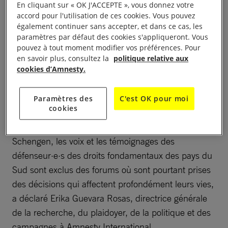
aux risques encourus en raison de leur travail.
En cliquant sur « OK J'ACCEPTE », vous donnez votre
accord pour l'utilisation de ces cookies. Vous pouvez
également continuer sans accepter, et dans ce cas, les
Ces défenseur·e·s des droits humains sont pour la
paramètres par défaut des cookies s'appliqueront. Vous
plupart racisés, en tant que personnes noires,
pouvez à tout moment modifier vos préférences. Pour
asiatiques et/ou musulmanes, et les répercussions
en savoir plus, consultez la
politique relative aux
cookies d’Amnesty.
négatives sur leur mobilité équivaut à une
discrimination indirecte, selon l’analyse d’Amnesty
Paramètres des
C'est OK pour moi
International.
cookies
« Du fait des difficultés à obtenir des visas
Schengen, les voix et les témoignages des
défenseur·e·s des droits fondamentaux des pays du
Sud sont exclus des forums où sont pourtant prises
des décisions qui affectent profondément leurs vies,
a déclaré Erika Guevara Rosas, directrice générale
de la recherche, du plaidoyer, de la politique et des
campagnes à Amnesty International.