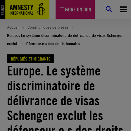
Aller
FAIRE UN DON
au
contenu
Accueil
Communiqués de presse
Europe. Le système discriminatoire de délivrance de visas Schengen
exclut les défenseur·e·s des droits humains
RÉFUGIÉS ET MIGRANTS
Europe. Le système
discriminatoire de
délivrance de visas
Schengen exclut les
défenseur·e·s des droits