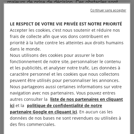
majeurs de prise de décision. Ces obstacles sont
contraires aux droits et aux valeurs que les États
Continuer sans accepter
Schengen affirment défendre, écrit Amnesty
LE RESPECT DE VOTRE VIE PRIVÉE EST NOTRE PRIORITÉ
International dans un nouveau rapport publié le
Accepter les cookies, c'est nous soutenir et réduire nos
30 octobre 2025.
frais de collecte afin que vos dons contribuent en
priorité à la lutte contre les atteintes aux droits humains
dans le monde.
Ce document, intitulé
Closing the door? How visa
Nous utilisons des cookies pour assurer le bon
policies in Europe’s Schengen area fail human rights
fonctionnement de notre site, personnaliser le contenu
defenders
, expose les nombreuses difficultés
et les publicités, et analyser notre trafic. Les données à
caractère personnel et les cookies que nous collectons
auxquelles sont confrontés les militant·e·s de
peuvent être utilisés pour personnaliser les annonces.
104 pays soumis à des restrictions en matière de
Nous partageons aussi certaines informations sur votre
navigation avec nos partenaires. Vous pouvez entres
visas, principalement en Afrique, en Asie et au
autres consulter la
liste de nos partenaires en cliquant
Moyen-Orient, lorsqu’ils tentent d’obtenir des visas
ici
et la
politique de confidentialité de notre
de court séjour pour se rendre dans l’espace
partenaire Google en cliquant ici
. En aucun cas les
données de nos bases ne sont revendues ou utilisées à
Schengen afin de mener des actions de plaidoyer,
des fins commerciales.
de créer des réseaux ou de s’accorder un répit face