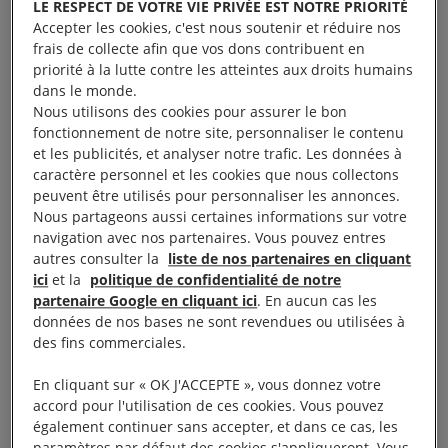
LE RESPECT DE VOTRE VIE PRIVÉE EST NOTRE PRIORITÉ
sous la houlette du gouverneur Ron DeSantis, dont
Accepter les cookies, c'est nous soutenir et réduire nos
frais de collecte afin que vos dons contribuent en
l’administration intensifie la criminalisation et la
priorité à la lutte contre les atteintes aux droits humains
détention massive de personnes migrantes et en
dans le monde.
quête de sécurité. Ces conclusions ont été
Nous utilisons des cookies pour assurer le bon
fonctionnement de notre site, personnaliser le contenu
recueillies au cours d’une mission de recherche
et les publicités, et analyser notre trafic. Les données à
menée en septembre 2025.
caractère personnel et les cookies que nous collectons
peuvent être utilisés pour personnaliser les annonces.
« Ces conclusions confirment l’existence d’un
Nous partageons aussi certaines informations sur votre
navigation avec nos partenaires. Vous pouvez entres
système sciemment instauré pour sanctionner,
autres consulter la
liste de nos partenaires en cliquant
déshumaniser et cacher les souffrances des
ici
et la
politique de confidentialité de notre
personnes placées en détention, a déclaré Ana
partenaire Google en cliquant ici
. En aucun cas les
données de nos bases ne sont revendues ou utilisées à
Piquer, directrice régionale pour les Amériques à
des fins commerciales.
Amnesty International. Les services chargés de
l’application des lois relatives à l’immigration ne
En cliquant sur « OK J'ACCEPTE », vous donnez votre
accord pour l'utilisation de ces cookies. Vous pouvez
peuvent pas agir en dehors du cadre légal ni se
également continuer sans accepter, et dans ce cas, les
soustraire aux normes relatives aux droits humains.
paramètres par défaut des cookies s'appliqueront. Vous