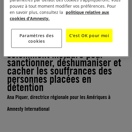
Ce que nous observons en Floride devrait alerter
pouvez à tout moment modifier vos préférences. Pour
en savoir plus, consultez la
politique relative aux
toute la région. »
cookies d’Amnesty.
Ces conclusions confirment
Paramètres des
C'est OK pour moi
cookies
l’existence d’un système
sciemment instauré pour
sanctionner, déshumaniser et
cacher les souffrances des
personnes placées en
détention
Ana Piquer, directrice régionale pour les Amériques à
Amnesty International