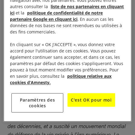
navigation avec nos partenaires. Vous pouvez entres
International, l’Union américaine pour les libertés
autres consulter la
liste de nos partenaires en cliquant
publiques (ACLU), Human Rights Watch et une
ici
et la
politique de confidentialité de notre
kyrielle d’organisations et de particuliers qui lancent
partenaire Google en cliquant ici
. En aucun cas les
données de nos bases ne sont revendues ou utilisées à
une pétition mondiale le 14 septembre.
des fins commerciales.
À l’approche de la sortie du film d’Oliver Stone sur le
En cliquant sur « OK J'ACCEPTE », vous donnez votre
lanceur d’alerte Edward Snowden, exilé en Russie
accord pour l'utilisation de ces cookies. Vous pouvez
également continuer sans accepter, et dans ce cas, les
en 2013, la campagne demande au président
paramètres par défaut des cookies s'appliqueront. Vous
Barack Obama, avant qu’il ne quitte ses fonctions,
pouvez à tout moment modifier vos préférences. Pour
d’accorder la grâce présidentielle à l’ancien sous-
en savoir plus, consultez la
politique relative aux
cookies d’Amnesty.
traitant de l’Agence nationale de sécurité (NSA).
Paramètres des
C'est OK pour moi
«
Edward Snowden a clairement agi dans l’intérêt
cookies
général. Il a déclenché un débat majeur sur la
surveillance exercée par les gouvernements depuis
des décennies, et a suscité un mouvement mondial
de défense de la vie privée à l’ère numérique. Le