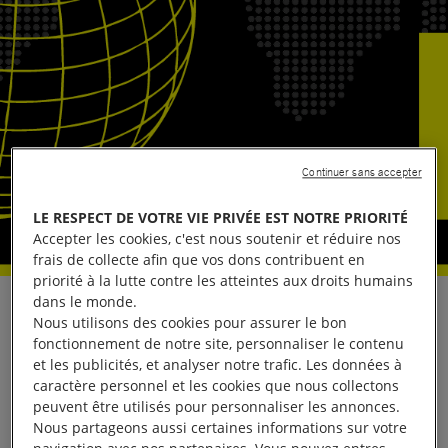
Continuer sans accepter
LE RESPECT DE VOTRE VIE PRIVÉE EST NOTRE PRIORITÉ
Accepter les cookies, c'est nous soutenir et réduire nos
frais de collecte afin que vos dons contribuent en
priorité à la lutte contre les atteintes aux droits humains
dans le monde.
Le président américain Barack Obama doit se placer
Nous utilisons des cookies pour assurer le bon
du bon côté de l’histoire et accorder la grâce au
fonctionnement de notre site, personnaliser le contenu
et les publicités, et analyser notre trafic. Les données à
lanceur d’alerte Edward Snowden, qui encourt des
caractère personnel et les cookies que nous collectons
dizaines d’années de prison pour avoir pris position
peuvent être utilisés pour personnaliser les annonces.
en faveur des droits humains, ont déclaré Amnesty
Nous partageons aussi certaines informations sur votre