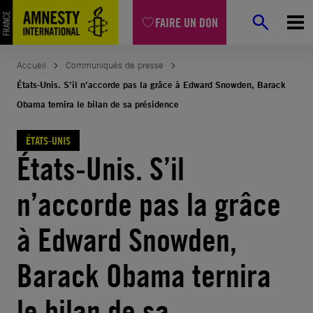
Aller
FAIRE UN DON
au
contenu
Accueil
Communiqués de presse
États-Unis. S’il n’accorde pas la grâce à Edward Snowden, Barack
Obama ternira le bilan de sa présidence
ÉTATS-UNIS
États-Unis. S’il
n’accorde pas la grâce
à Edward Snowden,
Barack Obama ternira
le bilan de sa