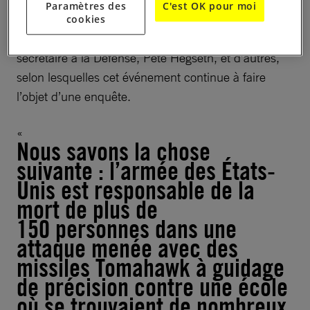
Paramètres des
C'est OK pour moi
le Congrès, et les législateurs et le public sont de
cookies
plus en plus excédés par les réponses répétitives du
secrétaire à la Défense, Pete Hegseth, et d’autres,
selon lesquelles cet événement continue à faire
l’objet d’une enquête.
Nous savons la chose
suivante : l’armée des États-
Unis est responsable de la
mort de plus de
150 personnes dans une
attaque menée avec des
missiles Tomahawk à guidage
de précision contre une école
où se trouvaient de nombreux