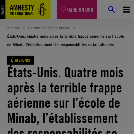
Aller
FAIRE UN DON
au
contenu
Accueil
Communiqués de presse
États-Unis. Quatre mois après la terrible frappe aérienne sur l’école
de Minab, l’établissement des responsabilités se fait attendre
ÉTATS-UNIS
États-Unis. Quatre mois
après la terrible frappe
aérienne sur l’école de
Minab, l’établissement
des responsabilités se