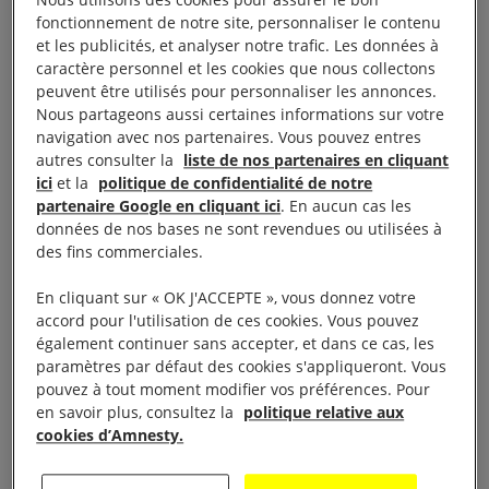
gouvernement et du plaidoyer à Amnesty
fonctionnement de notre site, personnaliser le contenu
International États-Unis, a déclaré :
et les publicités, et analyser notre trafic. Les données à
caractère personnel et les cookies que nous collectons
peuvent être utilisés pour personnaliser les annonces.
« Quatre mois se sont écoulés depuis la frappe
Nous partageons aussi certaines informations sur votre
aérienne la plus meurtrière menée par les États-
navigation avec nos partenaires. Vous pouvez entres
Unis contre des civil·e·s dans l’histoire récente .
autres consulter la
liste de nos partenaires en cliquant
ici
et la
politique de confidentialité de notre
Nous ne sommes pourtant pas plus près d’obtenir
partenaire Google en cliquant ici
. En aucun cas les
de la part des autorités étasuniennes de réponses
données de nos bases ne sont revendues ou utilisées à
permettant d’expliquer pourquoi cela est arrivé et
des fins commerciales.
qui était responsable. Pourquoi cela prend-il si
En cliquant sur « OK J'ACCEPTE », vous donnez votre
longtemps ? Le public et les familles des victimes
accord pour l'utilisation de ces cookies. Vous pouvez
méritent des réponses transparentes et
également continuer sans accepter, et dans ce cas, les
paramètres par défaut des cookies s'appliqueront. Vous
l’établissement des responsabilités, et les familles
pouvez à tout moment modifier vos préférences. Pour
doivent obtenir vérité, justice et réparations.
en savoir plus, consultez la
politique relative aux
cookies d’Amnesty.
« Le président Trump a fait des déclarations
contradictoires, le Pentagone ne coopère pas avec