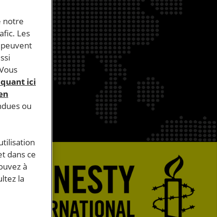
e notre
afic. Les
s peuvent
ssi
 Vous
iquant ici
 en
endues ou
tilisation
et dans ce
pouvez à
ltez la