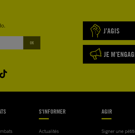
do.
J’AGIS
OK
JE M’ENGAG
ATS
S'INFORMER
AGIR
ombats
Actualités
Signer une pétit