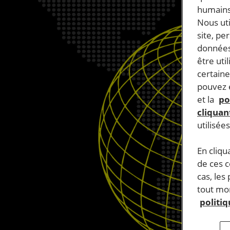
humains
Nous ut
site, pe
données
être uti
certaine
pouvez e
et la
po
cliquant
utilisée
En cliqu
de ces 
cas, les
tout mom
politi