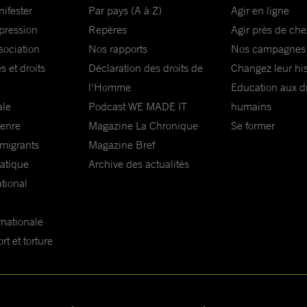
nifester
Par pays (A à Z)
Agir en ligne
xpression
Repères
Agir près de che
sociation
Nos rapports
Nos campagnes
s et droits
Déclaration des droits de
Changez leur his
l'Homme
Education aux dr
ale
Podcast WE MADE IT
humains
genre
Magazine La Chronique
Se former
 migrants
Magazine Bref
matique
Archive des actualités
ational
e
rnationale
t et torture