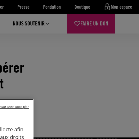
er
Presse
Fondation
Boutique
Mon espace
NOUS SOUTENIR
FAIRE UN DON
bérer
t
nuer sans accepter
llecte afin
 aux droits