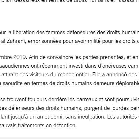
ur la libération des femmes défenseures des droits humains
 Zahrani, emprisonnées pour avoir milité pour les droits d
bre 2019. Afin de convaincre les parties prenantes, et en 
ités saoudiennes ont récemment investi dans d’onéreuses ca
, attirant des visiteurs du monde entier. Elle a annoncé de
ie saoudite en termes de droits humains demeure déplorabl
trouvent toujours derrière les barreaux et sont poursuivies
 défenseurs des droits humains, purgent de lourdes peines
lant jusqu’à un an et demi, sans inculpation. Les autorités
mauvais traitements en détention.