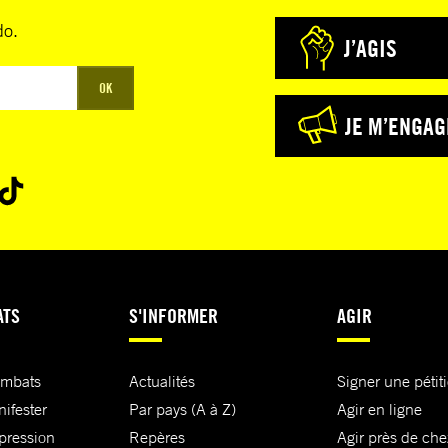
do.
J’AGIS
OK
JE M’ENGAG
ATS
S'INFORMER
AGIR
ombats
Actualités
Signer une pétit
nifester
Par pays (A à Z)
Agir en ligne
xpression
Repères
Agir près de che