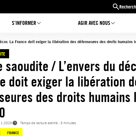
Recherch
S’INFORMER
AGIR AVEC NOUS
décor. La France doit exiger la libération des défenseures des droits humains 
ITE
e saoudite / L’envers du déc
e doit exiger la libération 
seures des droits humains 
0
11.2020
Temps de lecture estimé : 3 minutes
E
FRANCE