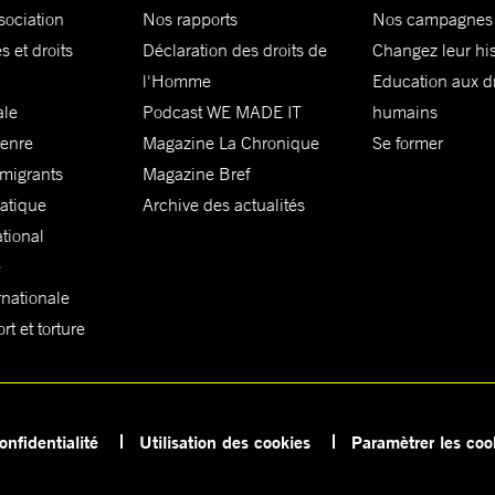
sociation
Nos rapports
Nos campagnes
s et droits
Déclaration des droits de
Changez leur his
l'Homme
Education aux dr
ale
Podcast WE MADE IT
humains
genre
Magazine La Chronique
Se former
 migrants
Magazine Bref
matique
Archive des actualités
ational
e
rnationale
t et torture
onfidentialité
Utilisation des cookies
Paramètrer les coo