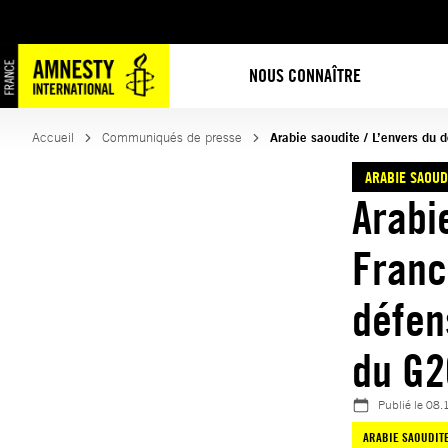
Aller
au
contenu
NOUS CONNAÎTRE
Accueil
Communiqués de presse
Arabie saoudite / L’envers du 
ARABIE SAOUD
Arabi
Franc
défen
du G2
Publié le
08.
ARABIE SAOUDIT