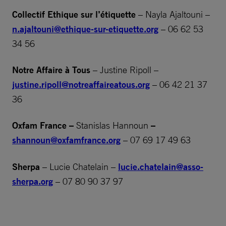
Collectif Ethique sur l’étiquette
– Nayla Ajaltouni –
n.ajaltouni@ethique-sur-etiquette.org
– 06 62 53
34 56
Notre Affaire à Tous
– Justine Ripoll –
justine.ripoll@notreaffaireatous.org
– 06 42 21 37
36
Oxfam France –
Stanislas Hannoun
–
shannoun@oxfamfrance.org
– 07 69 17 49 63
Sherpa
– Lucie Chatelain –
lucie.chatelain@asso-
sherpa.org
– 07 80 90 37 97