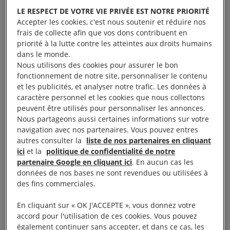
LE RESPECT DE VOTRE VIE PRIVÉE EST NOTRE PRIORITÉ
directive
imposant aux entreprises un devoir de
Accepter les cookies, c'est nous soutenir et réduire nos
vigilance en matière d’atteintes aux droits humains
frais de collecte afin que vos dons contribuent en
et à l’environnement. Si elle marque une première
priorité à la lutte contre les atteintes aux droits humains
dans le monde.
étape attendue de longue date par la société civile,
Nous utilisons des cookies pour assurer le bon
cette proposition présente en l’état une série de
fonctionnement de notre site, personnaliser le contenu
et les publicités, et analyser notre trafic. Les données à
lacunes qui menacent sérieusement sa portée. Il
caractère personnel et les cookies que nous collectons
revient désormais au Parlement et au Conseil
peuvent être utilisés pour personnaliser les annonces.
d’améliorer le texte.
Nous partageons aussi certaines informations sur votre
navigation avec nos partenaires. Vous pouvez entres
autres consulter la
liste de nos partenaires en cliquant
Cinq ans après l’adoption de la loi pionnière sur le
ici
et la
politique de confidentialité de notre
devoir de vigilance des sociétés-mères et des
partenaire Google en cliquant ici
. En aucun cas les
données de nos bases ne sont revendues ou utilisées à
entreprises donneuses d’ordre, la proposition de la
des fins commerciales.
Commission était attendue de toute part depuis
l’annonce, en avril 2020, d’une directive sur le sujet
En cliquant sur « OK J'ACCEPTE », vous donnez votre
accord pour l'utilisation de ces cookies. Vous pouvez
par le Commissaire européen à la justice, Didier
également continuer sans accepter, et dans ce cas, les