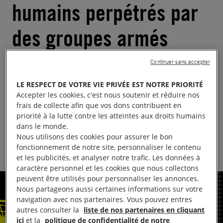
humains perpétrés par
des groupes armés
palestiniens en Israël et
Continuer sans accepter
à Gaza – Synthese
LE RESPECT DE VOTRE VIE PRIVÉE EST NOTRE PRIORITÉ
Accepter les cookies, c'est nous soutenir et réduire nos
frais de collecte afin que vos dons contribuent en
Publié le
11.12.2025
Temps de lecture estimé : 1 minute
priorité à la lutte contre les atteintes aux droits humains
ISRAËL ET TERRITOIRES PALESTINIENS OCCUPÉS
dans le monde.
Nous utilisons des cookies pour assurer le bon
JUSTICE INTERNATIONALE
fonctionnement de notre site, personnaliser le contenu
et les publicités, et analyser notre trafic. Les données à
caractère personnel et les cookies que nous collectons
peuvent être utilisés pour personnaliser les annonces.
Nous partageons aussi certaines informations sur votre
navigation avec nos partenaires. Vous pouvez entres
autres consulter la
liste de nos partenaires en cliquant
ici
et la
politique de confidentialité de notre