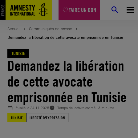
Aller
FAIRE UN DON
au
contenu
Accueil
Communiqués de presse
​Demandez la libération de cette avocate emprisonnée en Tunisie
TUNISIE
​Demandez la libération
de cette avocate
emprisonnée en Tunisie
Publié le
24.11.2025
Temps de lecture estimé : 3 minutes
TUNISIE
LIBERTÉ D'EXPRESSION