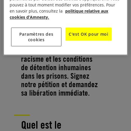
pouvez à tout moment modifier vos préférences. Pour
humains en Tunisie.
en savoir plus, consultez la
politique relative aux
Actuellement emprisonnée,
cookies d’Amnesty.
elle risque de passer de
nombreuses années
Paramètres des
C'est OK pour moi
cookies
derrière les barreaux. Son
crime ? Avoir dénoncé le
racisme et les conditions
de détention inhumaines
dans les prisons. Signez
notre pétition et demandez
sa libération immédiate.
Quel est le