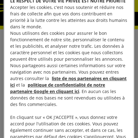
LE RESPECT DE VOTRE VIE PRIVÉE EST NOTRE PRIORITÉ
Accepter les cookies, c'est nous soutenir et réduire nos
frais de collecte afin que vos dons contribuent en
priorité à la lutte contre les atteintes aux droits humains
dans le monde.
Nous utilisons des cookies pour assurer le bon
​Demandez la
fonctionnement de notre site, personnaliser le contenu
et les publicités, et analyser notre trafic. Les données à
caractère personnel et les cookies que nous collectons
libération de cette
peuvent être utilisés pour personnaliser les annonces.
Nous partageons aussi certaines informations sur votre
avocate
navigation avec nos partenaires. Vous pouvez entres
autres consulter la
liste de nos partenaires en cliquant
ici
et la
politique de confidentialité de notre
emprisonnée en
partenaire Google en cliquant ici
. En aucun cas les
données de nos bases ne sont revendues ou utilisées à
Tunisie
des fins commerciales.
En cliquant sur « OK J'ACCEPTE », vous donnez votre
Sonia Dahmani est une
accord pour l'utilisation de ces cookies. Vous pouvez
avocate qui a dédié sa vie
également continuer sans accepter, et dans ce cas, les
à la défense des droits
paramètres par défaut des cookies s'appliqueront. Vous