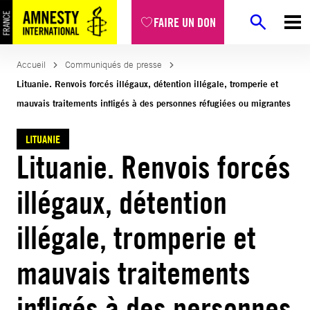
Aller
FAIRE UN DON
au
contenu
Accueil
Communiqués de presse
Lituanie. Renvois forcés illégaux, détention illégale, tromperie et
mauvais traitements infligés à des personnes réfugiées ou migrantes
LITUANIE
Lituanie. Renvois forcés
illégaux, détention
illégale, tromperie et
mauvais traitements
infligés à des personnes