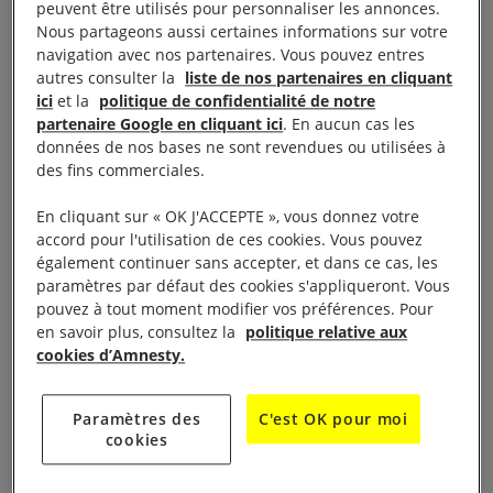
Je n’aurais jamais dû quitter mes terres ancestrales
peuvent être utilisés pour personnaliser les annonces.
Nous partageons aussi certaines informations sur votre
du sud de Madagascar, mais
nous étions contraints
navigation avec nos partenaires. Vous pouvez entres
de partir
.
La famine frappait notre région.
autres consulter la
liste de nos partenaires en cliquant
ici
et la
politique de confidentialité de notre
Je n’avais pas grand-chose à vendre pour payer le
partenaire Google en cliquant ici
. En aucun cas les
données de nos bases ne sont revendues ou utilisées à
voyage : pas de chèvre ni de zébu (bétail), alors
des fins commerciales.
nous avons vendu les casseroles et le mobilier de
notre maison. Cela nous a permis de récolter assez
En cliquant sur « OK J'ACCEPTE », vous donnez votre
accord pour l'utilisation de ces cookies. Vous pouvez
d’argent pour que les 10 membres de notre famille
également continuer sans accepter, et dans ce cas, les
puissent partir. Mais nous n’avons pu aller bien loin.
paramètres par défaut des cookies s'appliqueront. Vous
pouvez à tout moment modifier vos préférences. Pour
en savoir plus, consultez la
politique relative aux
Nous nous sommes arrêtés à Toliara, puis à
cookies d’Amnesty.
Antananarivo. À chaque fois, nous acceptions le
premier travail proposé afin de réunir la somme
Paramètres des
C'est OK pour moi
nécessaire pour payer le prochain trajet en bus :
cookies
extraction de pierres précieuses, travaux manuels,
ménages et lessives. Toute la famille, y compris ma