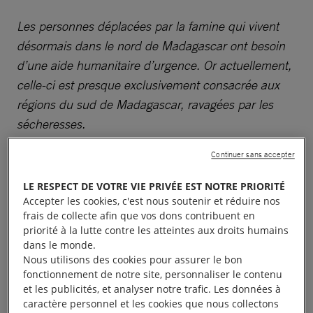
Les personnes déplacées par la famine qui vivent
désormais dans le nord de Madagascar ont besoin
d’une aide humanitaire d’urgence. Or actuellement,
celle-ci est presque exclusivement consacrée aux
régions du sud de Madagascar, ravagées par les
sécheresses.
Continuer sans accepter
Damisoa raconte son déplacement forcé et sa
survie, et appelle le gouvernement à prendre des
LE RESPECT DE VOTRE VIE PRIVÉE EST NOTRE PRIORITÉ
mesures urgentes pour lutter contre la faim, la
Accepter les cookies, c'est nous soutenir et réduire nos
frais de collecte afin que vos dons contribuent en
privation de logement et le manque d’accès aux
priorité à la lutte contre les atteintes aux droits humains
soins auxquels lui et d’autres personnes déplacées
dans le monde.
par la sécheresse à Madagascar sont confrontés.
Nous utilisons des cookies pour assurer le bon
fonctionnement de notre site, personnaliser le contenu
et les publicités, et analyser notre trafic. Les données à
caractère personnel et les cookies que nous collectons