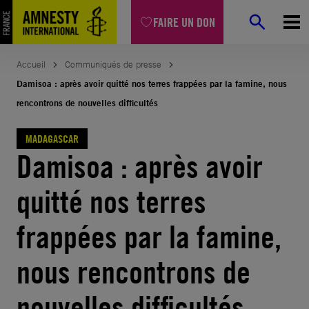
Aller
FAIRE UN DON
au
contenu
Accueil
Communiqués de presse
Damisoa : après avoir quitté nos terres frappées par la famine, nous
rencontrons de nouvelles difficultés
MADAGASCAR
Damisoa : après avoir
quitté nos terres
frappées par la famine,
nous rencontrons de
nouvelles difficultés