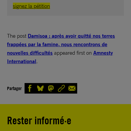
signez la pétition
The post
Damisoa : après avoir quitté nos terres
frappées par la famine, nous rencontrons de
nouvelles difficultés
appeared first on
Amnesty
International
.
Partager
Rester informé·e