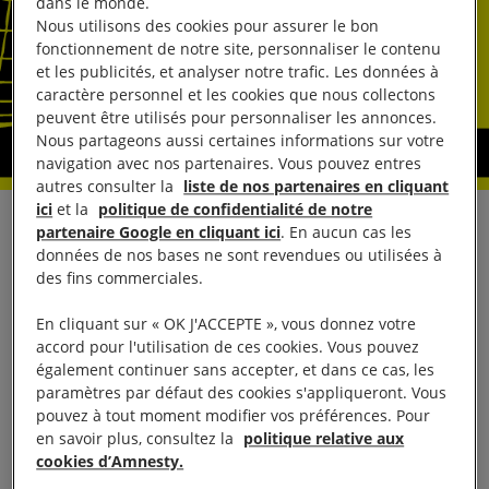
dans le monde.
Nous utilisons des cookies pour assurer le bon
fonctionnement de notre site, personnaliser le contenu
et les publicités, et analyser notre trafic. Les données à
caractère personnel et les cookies que nous collectons
peuvent être utilisés pour personnaliser les annonces.
Nous partageons aussi certaines informations sur votre
navigation avec nos partenaires. Vous pouvez entres
autres consulter la
liste de nos partenaires en cliquant
ici
et la
politique de confidentialité de notre
L’issue du
Sommet des dirigeants sur les réfugiés
partenaire Google en cliquant ici
. En aucun cas les
données de nos bases ne sont revendues ou utilisées à
convoqué par le président Obama à New York
des fins commerciales.
constitue une petite avancée mais est loin de
répondre à la crise mondiale des réfugiés, a déclaré
En cliquant sur « OK J'ACCEPTE », vous donnez votre
accord pour l'utilisation de ces cookies. Vous pouvez
Amnesty International mercredi 21 septembre.
également continuer sans accepter, et dans ce cas, les
paramètres par défaut des cookies s'appliqueront. Vous
Les responsables mondiaux ayant assisté au
pouvez à tout moment modifier vos préférences. Pour
en savoir plus, consultez la
politique relative aux
sommet
ont renforcé leurs engagements en matière
cookies d’Amnesty.
de réinstallation, de financement humanitaire,