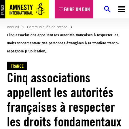
Aller
FAIRE UN DON
au
contenu
Accueil
Communiqués de presse
Cinq associations appellent les autorités françaises à respecter les
droits fondamentaux des personnes étrangères à la frontière franco-
espagnole [Publication]
FRANCE
Cinq associations
appellent les autorités
françaises à respecter
les droits fondamentaux