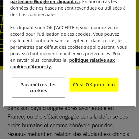
partenaire Google en cliquant ici
. En aucun cas les
données de nos bases ne sont revendues ou utilisées à
des fins commerciales.
En cliquant sur « OK J'ACCEPTE », vous donnez votre
accord pour l'utilisation de ces cookies. Vous pouvez
également continuer sans accepter, et dans ce cas, les
paramètres par défaut des cookies s'appliqueront. Vous
pouvez à tout moment modifier vos préférences. Pour
en savoir plus, consultez la
politique relative aux
cookies d’Amnesty.
Zhang Yadi, également connue sous le nom de Tara,
Paramètres des
C'est OK pour moi
a disparu le 31 juillet 2025 dans la province du
cookies
Yunnan (sud-ouest de la Chine). Elle était rentrée
dans son pays d’origine après avoir étudié en
France, où elle s’était engagée dans la défense des
droits humains et comme bénévole pour des
réseaux mettant en relation des étudiant·e·s chinois