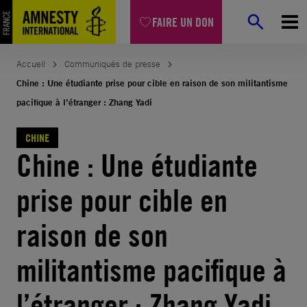
Aller
FAIRE UN DON
au
contenu
Accueil
Communiqués de presse
Chine : Une étudiante prise pour cible en raison de son militantisme
pacifique à l’étranger : Zhang Yadi
CHINE
Chine : Une étudiante
prise pour cible en
raison de son
militantisme pacifique à
l’étranger : Zhang Yadi