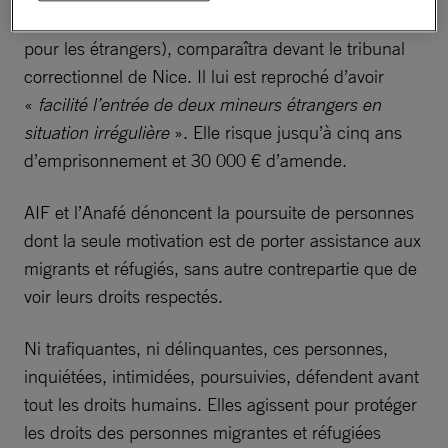
(Association nationale d’assistance aux frontières
pour les étrangers), comparaîtra devant le tribunal
correctionnel de Nice. Il lui est reproché d’avoir
«
facilité l’entrée de deux mineurs étrangers en
situation irrégulière
». Elle risque jusqu’à cinq ans
d’emprisonnement et 30 000 € d’amende.
AIF et l’Anafé dénoncent la poursuite de personnes
dont la seule motivation est de porter assistance aux
migrants et réfugiés, sans autre contrepartie que de
voir leurs droits respectés.
Ni trafiquantes, ni délinquantes, ces personnes,
inquiétées, intimidées, poursuivies, défendent avant
tout les droits humains. Elles agissent pour protéger
les droits des personnes migrantes et réfugiées