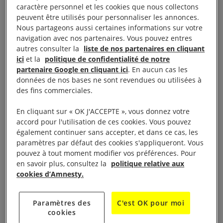
caractère personnel et les cookies que nous collectons
convient à un point presse en amont de l’audience,
peuvent être utilisés pour personnaliser les annonces.
ce mercredi 14 février, à partir de 12h30, sur le
Nous partageons aussi certaines informations sur votre
navigation avec nos partenaires. Vous pouvez entres
parvis du tribunal de grande instance de Nice.
autres consulter la
liste de nos partenaires en cliquant
ici
et la
politique de confidentialité de notre
Des porte-parole d’Amnesty International France et
partenaire Google en cliquant ici
. En aucun cas les
données de nos bases ne sont revendues ou utilisées à
de l’Anafé seront sur place et disponibles pour des
des fins commerciales.
interviews. Pour toute demande merci de joindre le
service presse.
En cliquant sur « OK J'ACCEPTE », vous donnez votre
accord pour l'utilisation de ces cookies. Vous pouvez
également continuer sans accepter, et dans ce cas, les
France / Réfugiés. Reprise du procès de Martine
paramètres par défaut des cookies s'appliqueront. Vous
Landry, une membre d’Amnesty International
pouvez à tout moment modifier vos préférences. Pour
France et de l’Anafé injustement poursuivie pour
en savoir plus, consultez la
politique relative aux
cookies d’Amnesty.
« délit de solidarité »
Paramètres des
C'est OK pour moi
Ce mercredi 14 février, Martine Landry, militante
cookies
d’Amnesty International France (AIF) et de l’Anafé