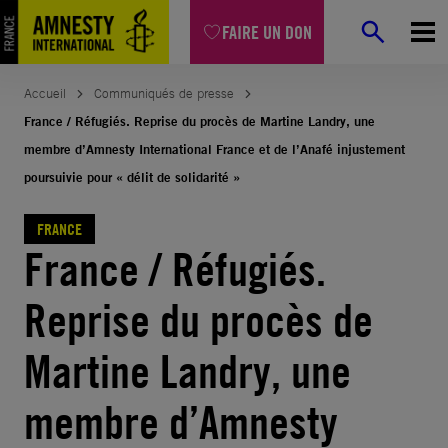
Aller
FAIRE UN DON
au
contenu
Accueil
Communiqués de presse
France / Réfugiés. Reprise du procès de Martine Landry, une
membre d’Amnesty International France et de l’Anafé injustement
poursuivie pour « délit de solidarité »
FRANCE
France / Réfugiés.
Reprise du procès de
Martine Landry, une
membre d’Amnesty