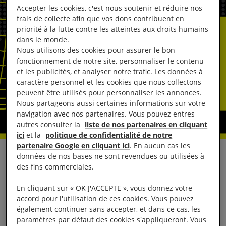
Accepter les cookies, c'est nous soutenir et réduire nos
frais de collecte afin que vos dons contribuent en
priorité à la lutte contre les atteintes aux droits humains
dans le monde.
Nous utilisons des cookies pour assurer le bon
fonctionnement de notre site, personnaliser le contenu
et les publicités, et analyser notre trafic. Les données à
caractère personnel et les cookies que nous collectons
peuvent être utilisés pour personnaliser les annonces.
Nous partageons aussi certaines informations sur votre
navigation avec nos partenaires. Vous pouvez entres
autres consulter la
liste de nos partenaires en cliquant
ici
et la
politique de confidentialité de notre
partenaire Google en cliquant ici
. En aucun cas les
données de nos bases ne sont revendues ou utilisées à
Les autorités camerounaises doivent abandonner
des fins commerciales.
toutes les charges retenues contre trois jeunes qui
risquent 20 ans de prison pour avoir partagé un
En cliquant sur « OK J'ACCEPTE », vous donnez votre
accord pour l'utilisation de ces cookies. Vous pouvez
message de plaisanterie portant sur le recrutement
également continuer sans accepter, et dans ce cas, les
de jeunes diplômés par Boko Haram, a déclaré
paramètres par défaut des cookies s'appliqueront. Vous