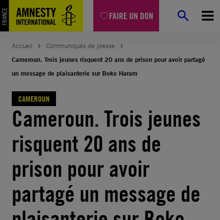
Aller
FAIRE UN DON
au
contenu
Accueil
Communiqués de presse
Cameroun. Trois jeunes risquent 20 ans de prison pour avoir partagé
un message de plaisanterie sur Boko Haram
CAMEROUN
Cameroun. Trois jeunes
risquent 20 ans de
prison pour avoir
partagé un message de
plaisanterie sur Boko