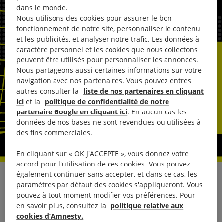
dans le monde.
Nous utilisons des cookies pour assurer le bon
fonctionnement de notre site, personnaliser le contenu
et les publicités, et analyser notre trafic. Les données à
caractère personnel et les cookies que nous collectons
peuvent être utilisés pour personnaliser les annonces.
Nous partageons aussi certaines informations sur votre
navigation avec nos partenaires. Vous pouvez entres
autres consulter la
liste de nos partenaires en cliquant
ici
et la
politique de confidentialité de notre
partenaire Google en cliquant ici
. En aucun cas les
données de nos bases ne sont revendues ou utilisées à
des fins commerciales.
En cliquant sur « OK J'ACCEPTE », vous donnez votre
accord pour l'utilisation de ces cookies. Vous pouvez
également continuer sans accepter, et dans ce cas, les
Les autorités camerounaises doivent libérer
paramètres par défaut des cookies s'appliqueront. Vous
immédiatement et sans condition le prisonnier de
pouvez à tout moment modifier vos préférences. Pour
en savoir plus, consultez la
politique relative aux
conscience Fomusoh Ivo Feh, et ses deux amis
cookies d’Amnesty.