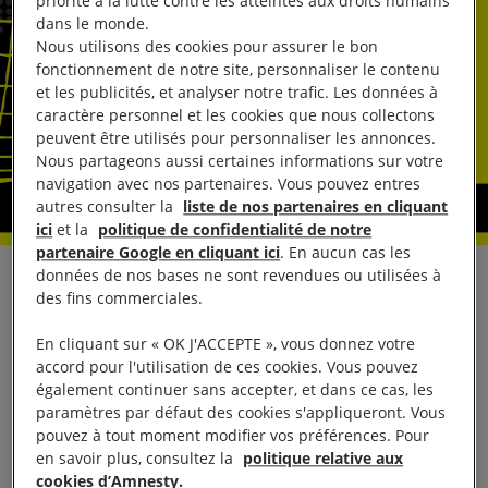
priorité à la lutte contre les atteintes aux droits humains
dans le monde.
Nous utilisons des cookies pour assurer le bon
fonctionnement de notre site, personnaliser le contenu
et les publicités, et analyser notre trafic. Les données à
caractère personnel et les cookies que nous collectons
peuvent être utilisés pour personnaliser les annonces.
Nous partageons aussi certaines informations sur votre
navigation avec nos partenaires. Vous pouvez entres
autres consulter la
liste de nos partenaires en cliquant
ici
et la
politique de confidentialité de notre
partenaire Google en cliquant ici
. En aucun cas les
données de nos bases ne sont revendues ou utilisées à
En réaction aux informations et aux annonces du
des fins commerciales.
gouvernement cambodgien indiquant qu’une
En cliquant sur « OK J'ACCEPTE », vous donnez votre
opération de répression des centres d’escroquerie
accord pour l'utilisation de ces cookies. Vous pouvez
est en cours dans le pays, Montse Ferrer, directrice
également continuer sans accepter, et dans ce cas, les
régionale adjointe pour la recherche à Amnesty
paramètres par défaut des cookies s'appliqueront. Vous
pouvez à tout moment modifier vos préférences. Pour
International, a déclaré :
en savoir plus, consultez la
politique relative aux
cookies d’Amnesty.