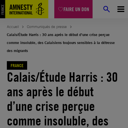
Aller
FAIRE UN DON
au
contenu
Accueil
Communiqués de presse
Calais/Étude Harris : 30 ans après le début d’une crise perçue
comme insoluble, des Calaisiens toujours sensibles à la détresse
des migrants
FRANCE
Calais/Étude Harris : 30
ans après le début
d’une crise perçue
comme insoluble, des