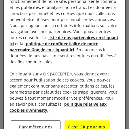
fonctionnement de notre site, personnaliser le contenu
aux actions des associations locales, avait évolué en
et les publicités, et analyser notre trafic. Les données à
raison de la pandémie de Covid-19.
caractère personnel et les cookies que nous collectons
peuvent être utilisés pour personnaliser les annonces.
Nous partageons aussi certaines informations sur votre
Alors que l’étude rend compte des inquiétudes
navigation avec nos partenaires. Vous pouvez entres
grandissantes face à un contexte économique
autres consulter la
liste de nos partenaires en cliquant
ici
et la
politique de confidentialité de notre
difficile, à un sentiment d’insécurité de plus en plus
partenaire Google en cliquant ici
. En aucun cas les
partagé ainsi qu’à une fatigue face à une situation
données de nos bases ne sont revendues ou utilisées à
humanitaire qui semble insoluble, les personnes
des fins commerciales.
sondées ont aussi témoigné de leur attachement à
En cliquant sur « OK J'ACCEPTE », vous donnez votre
leur ville, de leur fierté, de leur empathie et du rôle
accord pour l'utilisation de ces cookies. Vous pouvez
considéré comme légitime mais complexe et
également continuer sans accepter, et dans ce cas, les
paramètres par défaut des cookies s'appliqueront. Vous
polyphonique des associations qui viennent en aide
pouvez à tout moment modifier vos préférences. Pour
aux personnes exilées. 76% d’entre elles trouvent
en savoir plus, consultez la
politique relative aux
nécessaire le travail des associations qui leur
cookies d’Amnesty.
viennent en aide. Interrogés sur la façon dont les
aidants devraient communiquer avec les
Paramètres des
C'est OK pour moi