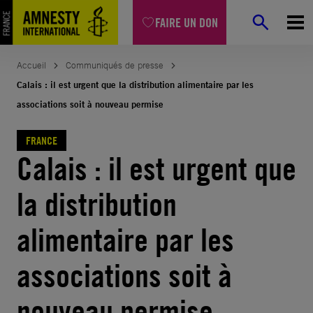
Aller
FAIRE UN DON
au
contenu
Accueil
Communiqués de presse
Calais : il est urgent que la distribution alimentaire par les
associations soit à nouveau permise
FRANCE
Calais : il est urgent que
la distribution
alimentaire par les
associations soit à
nouveau permise