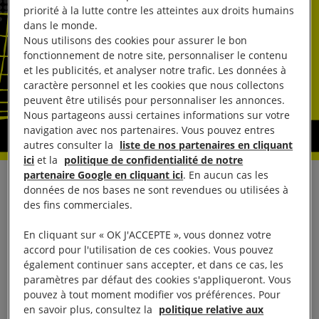
priorité à la lutte contre les atteintes aux droits humains
dans le monde.
Nous utilisons des cookies pour assurer le bon
fonctionnement de notre site, personnaliser le contenu
et les publicités, et analyser notre trafic. Les données à
caractère personnel et les cookies que nous collectons
peuvent être utilisés pour personnaliser les annonces.
Nous partageons aussi certaines informations sur votre
navigation avec nos partenaires. Vous pouvez entres
autres consulter la
liste de nos partenaires en cliquant
ici
et la
politique de confidentialité de notre
partenaire Google en cliquant ici
. En aucun cas les
«
Il est urgent que les autorités françaises
données de nos bases ne sont revendues ou utilisées à
des fins commerciales.
reviennent sur leur décision d’interdire la
distribution de nourriture par les associations
En cliquant sur « OK J'ACCEPTE », vous donnez votre
humanitaires à Calais
», déclarent six associations
accord pour l'utilisation de ces cookies. Vous pouvez
également continuer sans accepter, et dans ce cas, les
nationales humanitaires et de droits des personnes
paramètres par défaut des cookies s'appliqueront. Vous
migrantes (Amnesty International France, la
pouvez à tout moment modifier vos préférences. Pour
Cimade, Médecins sans Frontières, Médecins du
en savoir plus, consultez la
politique relative aux