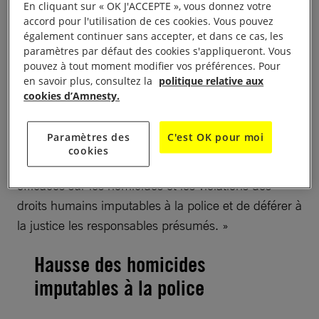
En cliquant sur « OK J'ACCEPTE », vous donnez votre
humains », a déclaré Atila Roque, directeur exécutif
accord pour l'utilisation de ces cookies. Vous pouvez
d’Amnesty International Brésil.
également continuer sans accepter, et dans ce cas, les
paramètres par défaut des cookies s'appliqueront. Vous
« Les autorités brésiliennes ont manqué une
pouvez à tout moment modifier vos préférences. Pour
en savoir plus, consultez la
politique relative aux
occasion en or d’honorer leur promesse de mettre
cookies d’Amnesty.
en œuvre des politiques de sécurité publique pour
faire de Rio une ville sûre pour tous. Le seul moyen
Paramètres des
C'est OK pour moi
de réparer certaines injustices qui ont émaillé les
cookies
Jeux olympiques est de mener des investigations
efficaces sur les homicides et les violations des
droits humains imputables à la police et de déférer à
la justice les responsables présumés. »
Hausse des homicides
imputables à la police