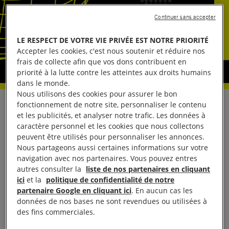
Continuer sans accepter
LE RESPECT DE VOTRE VIE PRIVÉE EST NOTRE PRIORITÉ
Accepter les cookies, c'est nous soutenir et réduire nos
frais de collecte afin que vos dons contribuent en
priorité à la lutte contre les atteintes aux droits humains
dans le monde.
Nous utilisons des cookies pour assurer le bon
fonctionnement de notre site, personnaliser le contenu
L’héritage des Jeux Olympiques de Rio 2016 vole en
et les publicités, et analyser notre trafic. Les données à
éclats, au moins huit personnes ayant été tuées lors
caractère personnel et les cookies que nous collectons
d’opérations policières menées dans la ville pendant
peuvent être utilisés pour personnaliser les annonces.
Nous partageons aussi certaines informations sur votre
les JO ou lors de manifestations pacifiques
navigation avec nos partenaires. Vous pouvez entres
lourdement réprimées, a déclaré Amnesty
autres consulter la
liste de nos partenaires en cliquant
International.
ici
et la
politique de confidentialité de notre
partenaire Google en cliquant ici
. En aucun cas les
données de nos bases ne sont revendues ou utilisées à
« Le Brésil a raté la médaille la plus importante des
des fins commerciales.
JO de Rio 2016 : le titre de champion des droits