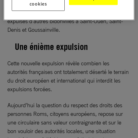
près de 150 enfants, sont installées sur ce terrain.
cookies
Tous les occupants se sont installés après avoir été
expulsés d’autres bidonvilles à Saint-Ouen, Saint-
Denis et Goussainville.
Une énième expulsion
Cette nouvelle expulsion révèle combien les
autorités françaises ont totalement déserté le terrain
du droit européen et international qui interdit les
expulsions forcées.
Aujourd’hui la question du respect des droits des
personnes Roms, citoyens européens, repose sur
une circulaire sans valeur contraignante et sur le
bon vouloir des autorités locales, une situation