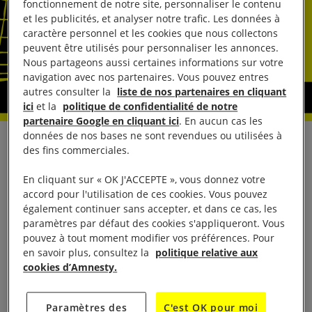
fonctionnement de notre site, personnaliser le contenu
et les publicités, et analyser notre trafic. Les données à
caractère personnel et les cookies que nous collectons
peuvent être utilisés pour personnaliser les annonces.
Nous partageons aussi certaines informations sur votre
navigation avec nos partenaires. Vous pouvez entres
autres consulter la
liste de nos partenaires en cliquant
ici
et la
politique de confidentialité de notre
partenaire Google en cliquant ici
. En aucun cas les
données de nos bases ne sont revendues ou utilisées à
A la veille de l’expulsion programmée du bidonville
des fins commerciales.
situé entre Saint-Denis et Pierrefitte, Amnesty
En cliquant sur « OK J'ACCEPTE », vous donnez votre
International France dénonce une évacuation forcée
accord pour l'utilisation de ces cookies. Vous pouvez
en pleine trêve hivernale sans aucune proposition
également continuer sans accepter, et dans ce cas, les
paramètres par défaut des cookies s'appliqueront. Vous
de relogement durable faite aux occupants.
pouvez à tout moment modifier vos préférences. Pour
en savoir plus, consultez la
politique relative aux
Le bidonville situé entre Saint-Denis et Pierrefitte
cookies d’Amnesty.
sera expulsé ce jeudi 8 décembre à la demande du
maire de Pierrefitte. Plus de 600 personnes, dont
Paramètres des
C'est OK pour moi