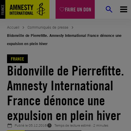
Aller
FAIRE UN DON
au
contenu
Accueil
Communiqués de presse
Bidonville de Pierrefitte. Amnesty International France dénonce une
expulsion en plein hiver
FRANCE
Bidonville de Pierrefitte.
Amnesty International
France dénonce une
expulsion en plein hiver
Publié le
05.12.2016
Temps de lecture estimé : 2 minutes