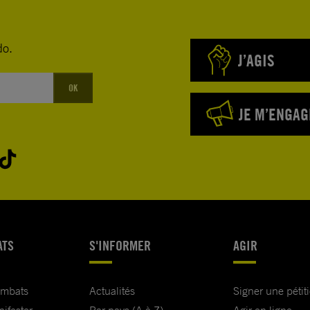
do.
J’AGIS
OK
JE M’ENGAG
ATS
S'INFORMER
AGIR
ombats
Actualités
Signer une pétit