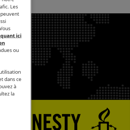
afic. Les
s peuvent
ssi
 Vous
iquant ici
 en
endues ou
tilisation
et dans ce
pouvez à
ltez la