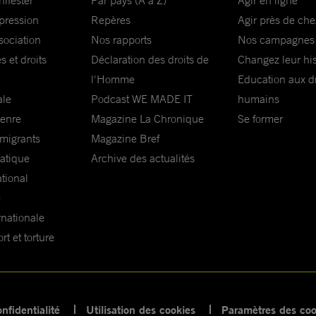
nifester
Par pays (A à Z)
Agir en ligne
xpression
Repères
Agir près de che
sociation
Nos rapports
Nos campagnes
s et droits
Déclaration des droits de
Changez leur his
l'Homme
Education aux dr
ale
Podcast WE MADE IT
humains
genre
Magazine La Chronique
Se former
 migrants
Magazine Bref
matique
Archive des actualités
ational
e
rnationale
t et torture
nfidentialité
Utilisation des cookies
Paramètres des coo