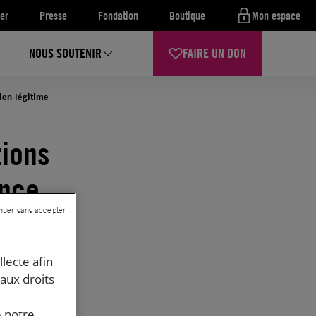
er
Presse
Fondation
Boutique
Mon espace
NOUS SOUTENIR
FAIRE UN DON
ion légitime
tions
ance
nuer sans accepter
tion
llecte afin
 aux droits
e notre