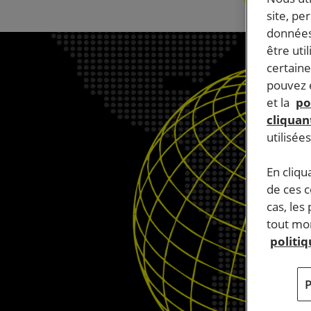
site, pe
données
être uti
certaine
pouvez e
et la
po
cliquant
utilisée
En cliqu
de ces 
cas, les
tout mom
politi