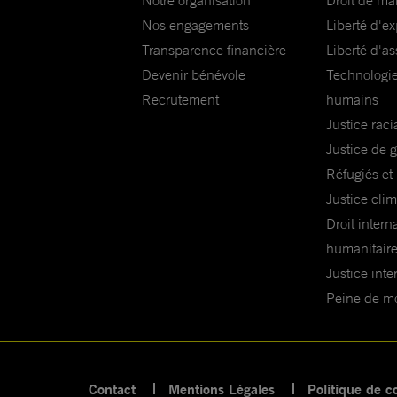
Notre organisation
Droit de ma
Nos engagements
Liberté d'e
Transparence financière
Liberté d'as
Devenir bénévole
Technologie
Recrutement
humains
Justice raci
Justice de 
Réfugiés et
Justice cli
Droit intern
humanitair
Justice inte
Peine de mor
Contact
Mentions Légales
Politique de co