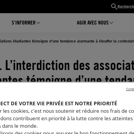
Recherch
S’INFORMER
AGIR AVEC NOUS
ciations étudiantes témoigne d’une tendance alarmante à étouffer la contestat
. L’interdiction des associa
antes témoigne d’une tend
Conti
ante à étouffer la contesta
PECT DE VOTRE VIE PRIVÉE EST NOTRE PRIORITÉ
ime
 les cookies, c'est nous soutenir et réduire nos frais de co
dons contribuent en priorité à la lutte contre les atteintes
10.2016
Temps de lecture estimé : 2 minutes
 dans le monde.
TÉ D'ASSOCIATION
ilisons des cookies pour assurer le bon fonctionnement d