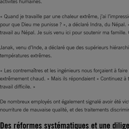
activités humaines.
« Quand je travaille par une chaleur extrême, j’ai l’impre
pour que Dieu me punisse ? », a déclaré Indra, du Népal. « 
travail au Népal. Je suis venu ici pour soutenir ma famille. C
Janak, venu d’Inde, a déclaré que des supérieurs hiérarchique
températures extrêmes.
« Les contremaîtres et les ingénieurs nous forçaient à fair
extrêmement chaud. » Mais ils répondaient « Continuez à tr
travail difficile. »
De nombreux employés ont également signalé avoir été victi
nourriture de mauvaise qualité, et des traitements discrimin
Des réformes systématiques et une dilig