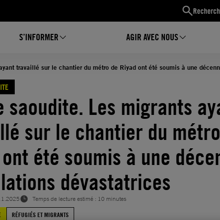
Recherch
S’INFORMER
AGIR AVEC NOUS
ayant travaillé sur le chantier du métro de Riyad ont été soumis à une décenn
ITE
e saoudite. Les migrants ay
illé sur le chantier du métr
 ont été soumis à une déce
olations dévastatrices
11.2025
Temps de lecture estimé : 10 minutes
E
RÉFUGIÉS ET MIGRANTS