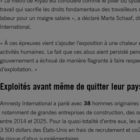
« Le métro de Riyad est considéré comme le pilier du syst
travail qui sacrifie les droits fondamentaux des travailleur
labeur pour un maigre salaire », a déclaré Marta Schaaf, d
International.
« À ces épreuves vient s’ajouter l’exposition à une chale
activités humaines. Le fait que ces abus aient persisté pen
gouvernement a échoué de manière flagrante à faire respect
d’exploitation. »
Exploités avant même de quitter leur pay
Amnesty International a parlé avec
38
hommes originaires 
notamment de grandes entreprises de construction, des sou
entre 2014 et 2025. Pour la quasi-totalité d’entre eux, le
3 500 dollars des États-Unis en frais de recrutement et co
le risque d’abus supplémentaires.