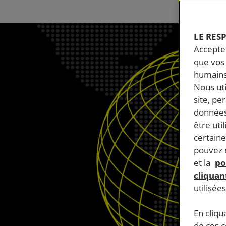
LE RES
Accepter
que vos 
humains
Nous ut
site, pe
données
être uti
certaine
pouvez e
et la
po
cliquant
utilisée
En cliqu
de ces 