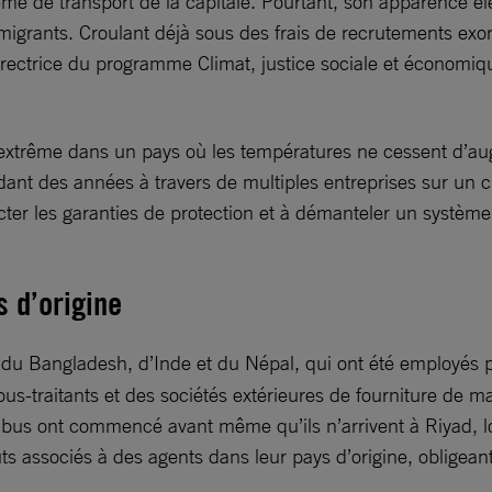
ème de transport de la capitale. Pourtant, son apparence 
s migrants. Croulant déjà sous des frais de recrutements exo
irectrice du programme Climat, justice sociale et économiq
ur extrême dans un pays où les températures ne cessent d’a
dant des années à travers de multiples entreprises sur un c
er les garanties de protection et à démanteler un système 
s d’origine
du Bangladesh, d’Inde et du Népal, qui ont été employés p
s-traitants et des sociétés extérieures de fourniture de m
s abus ont commencé avant même qu’ils n’arrivent à Riyad, l
ûts associés à des agents dans leur pays d’origine, obligea