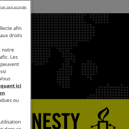
nuer sans accepter
llecte afin
 aux droits
e notre
afic. Les
s peuvent
ssi
 Vous
iquant ici
 en
endues ou
tilisation
et dans ce