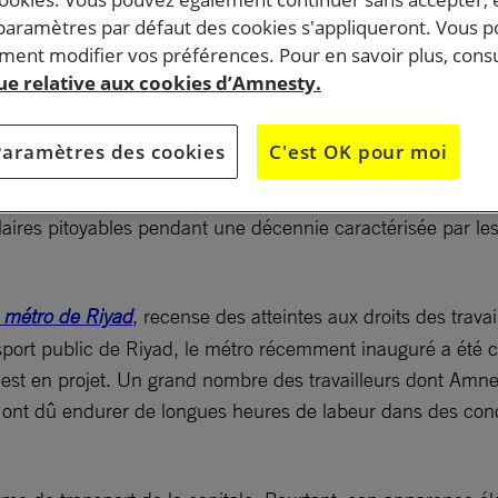
 paramètres par défaut des cookies s'appliqueront. Vous 
ent modifier vos préférences. Pour en savoir plus, consu
que relative aux cookies d’Amnesty.
Paramètres des cookies
C'est OK pour moi
er sur le chantier du métro de Riyad ont été forcés à payer 
aires pitoyables pendant une décennie caractérisée par le
u métro de Riyad
, recense des atteintes aux droits des trava
port public de Riyad, le métro récemment inauguré a été co
st en projet. Un grand nombre des travailleurs dont Amnest
puis ont dû endurer de longues heures de labeur dans des co