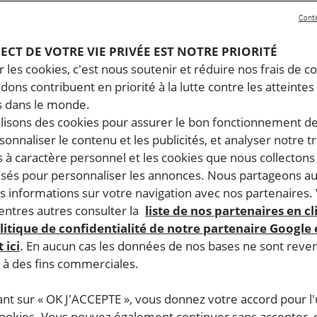
Conti
PECT DE VOTRE VIE PRIVÉE EST NOTRE PRIORITÉ
 les cookies, c'est nous soutenir et réduire nos frais de co
dons contribuent en priorité à la lutte contre les atteintes
 dans le monde.
ilisons des cookies pour assurer le bon fonctionnement d
rsonnaliser le contenu et les publicités, et analyser notre tr
 à caractère personnel et les cookies que nous collecton
lisés pour personnaliser les annonces. Nous partageons au
s informations sur votre navigation avec nos partenaires.
ntres autres consulter la
liste de nos partenaires en cl
litique de confidentialité de notre partenaire Google
 ici
. En aucun cas les données de nos bases ne sont rev
s à des fins commerciales.
ant sur « OK J'ACCEPTE », vous donnez votre accord pour l'u
cookies. Vous pouvez également continuer sans accepter, 