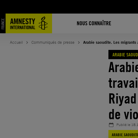
Aller
au
contenu
NOUS CONNAÎTRE
Accueil
Communiqués de presse
Arabie saoudite. Les migrants 
ARABIE SAOUD
Arabi
trava
Riyad
de vi
Publié le
18.
ARABIE SAOUDIT