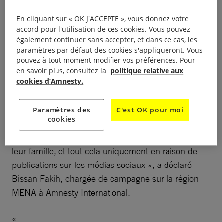
programme Vision 2030, elle procède en parallèle à
En cliquant sur « OK J'ACCEPTE », vous donnez votre
l’arrestation et à la condamnation à de lourdes
accord pour l'utilisation de ces cookies. Vous pouvez
peines d’emprisonnement de visiteurs·euses qui
également continuer sans accepter, et dans ce cas, les
paramètres par défaut des cookies s'appliqueront. Vous
n’ont pourtant fait qu’exercer leur droit à la liberté
pouvez à tout moment modifier vos préférences. Pour
d’expression. Des personnes qui se rendent en
en savoir plus, consultez la
politique relative aux
Arabie saoudite pour un pèlerinage religieux qu’elles
cookies d’Amnesty.
n’effectueront qu’une fois dans leur vie ou pour
rendre visite à des proches se retrouvent
Paramètres des
C'est OK pour moi
cookies
soudainement, sans que rien n’ait pu le présager,
dans une situation cauchemardesque et arrachées à
leur famille, et tout cela uniquement en raison de
publications sur les médias sociaux », a déclaré
Bissan Fakih, chargée de campagne sur la région
MENA à Amnesty International.