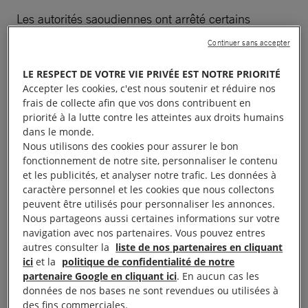
Les autorités saoudiennes ont arrêté certains
visiteurs.euses peu après leur arrivée dans le pays,
Continuer sans accepter
d’autres pendant leur séjour et d’autres encore alors
LE RESPECT DE VOTRE VIE PRIVÉE EST NOTRE PRIORITÉ
qu’ils allaient repartir. Dans les cas étudiés, les
Accepter les cookies, c'est nous soutenir et réduire nos
autorités saoudiennes ont interrogé les
frais de collecte afin que vos dons contribuent en
visiteurs·
euses
au sujet de leurs publications sur les
priorité à la lutte contre les atteintes aux droits humains
dans le monde.
médias sociaux et les ont soumis à une détention
Nous utilisons des cookies pour assurer le bon
arbitraire prolongée, à un procès inique et à un
fonctionnement de notre site, personnaliser le contenu
accès retardé à l’assistance consulaire. Dans deux
et les publicités, et analyser notre trafic. Les données à
caractère personnel et les cookies que nous collectons
cas, les autorités saoudiennes ont empêché les
peuvent être utilisés pour personnaliser les annonces.
personnes détenues de communiquer des
Nous partageons aussi certaines informations sur votre
informations à leurs proches à l’étranger.
navigation avec nos partenaires. Vous pouvez entres
autres consulter la
liste de nos partenaires en cliquant
ici
et la
politique de confidentialité de notre
« Alors que l’Arabie saoudite se positionne comme
partenaire Google en cliquant ici
. En aucun cas les
une destination touristique internationale et investit
données de nos bases ne sont revendues ou utilisées à
massivement dans le tourisme dans le cadre de son
des fins commerciales.